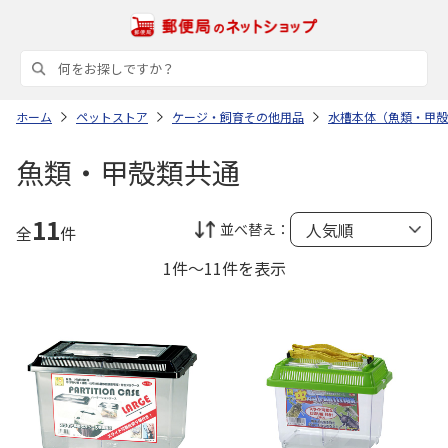
ホーム
ペットストア
ケージ・飼育その他用品
水槽本体（魚類・甲殻
魚類・甲殻類共通
11
並べ替え：
全
件
1件～11件を表示