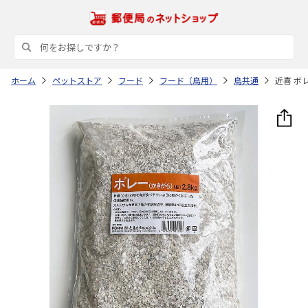
ホーム
ペットストア
フード
フード（鳥用）
鳥共通
近喜 ボレ