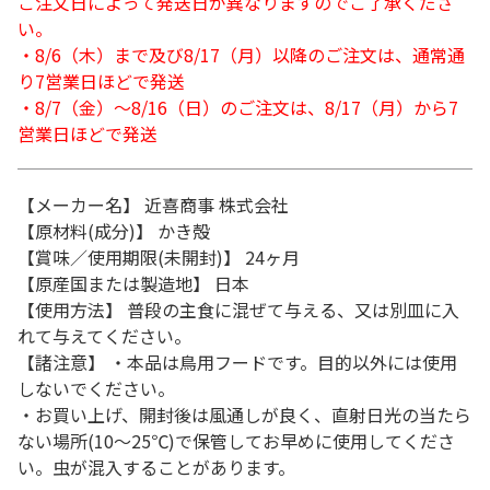
ご注文日によって発送日が異なりますのでご了承くださ
い。
・8/6（木）まで及び8/17（月）以降のご注文は、通常通
り7営業日ほどで発送
・8/7（金）～8/16（日）のご注文は、8/17（月）から7
営業日ほどで発送
【メーカー名】 近喜商事 株式会社
【原材料(成分)】 かき殻
【賞味／使用期限(未開封)】 24ヶ月
【原産国または製造地】 日本
【使用方法】 普段の主食に混ぜて与える、又は別皿に入
れて与えてください。
【諸注意】 ・本品は鳥用フードです。目的以外には使用
しないでください。
・お買い上げ、開封後は風通しが良く、直射日光の当たら
ない場所(10～25℃)で保管してお早めに使用してくださ
い。虫が混入することがあります。