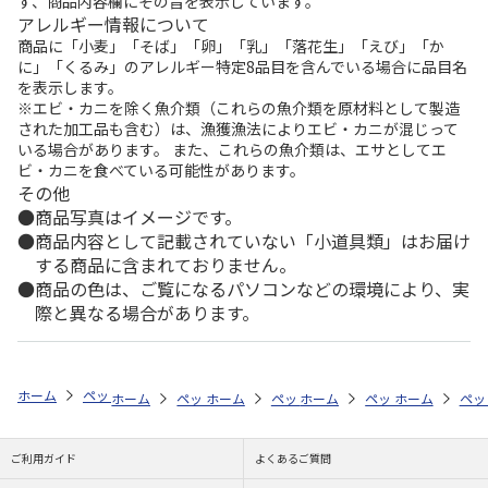
ず、商品内容欄にその旨を表示しています。
アレルギー情報について
商品に「小麦」「そば」「卵」「乳」「落花生」「えび」「か
に」「くるみ」のアレルギー特定8品目を含んでいる場合に品目名
を表示します。
※エビ・カニを除く魚介類（これらの魚介類を原材料として製造
された加工品も含む）は、漁獲漁法によりエビ・カニが混じって
いる場合があります。 また、これらの魚介類は、エサとしてエ
ビ・カニを食べている可能性があります。
その他
商品写真はイメージです。
商品内容として記載されていない「小道具類」はお届け
する商品に含まれておりません。
商品の色は、ご覧になるパソコンなどの環境により、実
際と異なる場合があります。
ホーム
ペットストア
フード
フード（鳥用）
インコ共通
近喜
ホーム
ペットストア
ホーム
ペットストア
フード
ホーム
フード（鳥用）
ペットストア
フード
ホーム
フード
ペッ
セ
フ
ご利用ガイド
よくあるご質問