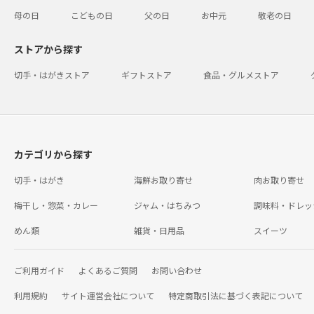
母の日
こどもの日
父の日
お中元
敬老の日
ストアから探す
切手・はがきストア
ギフトストア
食品・グルメストア
カテゴリから探す
切手・はがき
海鮮お取り寄せ
肉お取り寄せ
梅干し・惣菜・カレー
ジャム・はちみつ
調味料・ドレッ
めん類
雑貨・日用品
スイーツ
ご利用ガイド
よくあるご質問
お問い合わせ
利用規約
サイト運営会社について
特定商取引法に基づく表記について