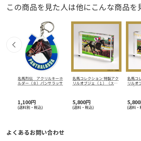
この商品を見た人は他にこんな商品を
名馬烈伝 アクリルキーホ
名馬コレクション 特製アク
名馬コ
ルダー（８）パンサラッサ
リルオブジェ（１）（スペ
リルオ
シャルウ
…
ープイ
1,100円
5,800円
5,80
(送料別・税込)
(送料・税込)
(送料・
よくあるお問い合わせ