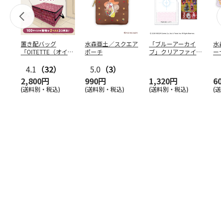
置き配バッグ
水森亜土／スクエア
「ブルーアーカイ
水
「OITETTE（オイテ
ポーチ
ブ」クリアファイル
ー
ッテ）」
&ステッカーセット
4.1
（32）
5.0
（3）
2,800円
990円
1,320円
6
(送料別・税込)
(送料別・税込)
(送料別・税込)
(