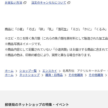
お支払い方法
注文のキャンセルについて
商品に「小麦」「そば」「卵」「乳」「落花生」「えび」「かに」「くるみ」
※エビ・カニを除く魚介類（これらの魚介類を原材料として製造された加工品
※商品写真はイメージです。
※商品内容として記載されていない「小道具類」はお届けする商品に含まれて
※商品の色は、印刷の都合により、実際と異なる場合があります。
ホーム
ショップ一覧
エンスカイ
名馬烈伝 アクリルキーホルダー
ホーム
ネットショップ
雑貨・日用品
その他雑貨
その他雑貨
郵便局のネットショップの特集・イベント