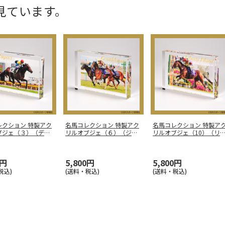
見ています。
レクション 特製アク
名馬コレクション 特製アク
名馬コレクション 特製ア
ブジェ（３）（ディ
リルオブジェ（６）（ジェ
リルオブジェ（10）（リ
ン
…
ンティル
…
ティア
…
0円
5,800円
5,800円
税込)
(送料・税込)
(送料・税込)