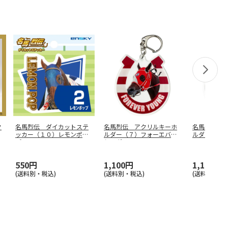
ク
名馬烈伝 ダイカットステ
名馬烈伝 アクリルキーホ
名馬烈伝 
バ
ッカー（１０）レモンポッ
ルダー（７）フォーエバー
ルダー（１
プ
ヤング
ノール
550円
1,100円
1,100円
(送料別・税込)
(送料別・税込)
(送料別・税込