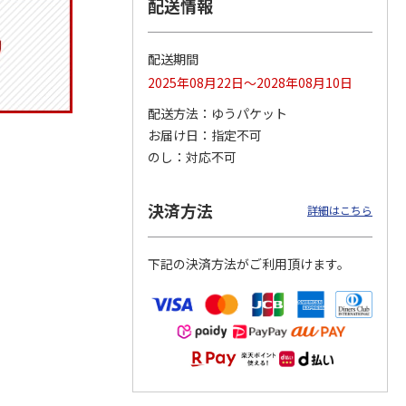
配送情報
配送期間
ジョの
令和八年七月場所
ポムポムプリン30th
リラックマ／クリア
2025年08月22日～2028年08月10日
黄金の
優勝力士純金製小判
おもちもちもちクッ
ファイル３点セット
ータと
【安青錦】
ション
配送方法
ゆうパケット
お届け日
指定不可
605,000円
4,950円
750円
のし
対応不可
)
(送料・税込)
(送料別・税込)
(送料別・税込)
決済方法
詳細はこちら
下記の決済方法がご利用頂けます。