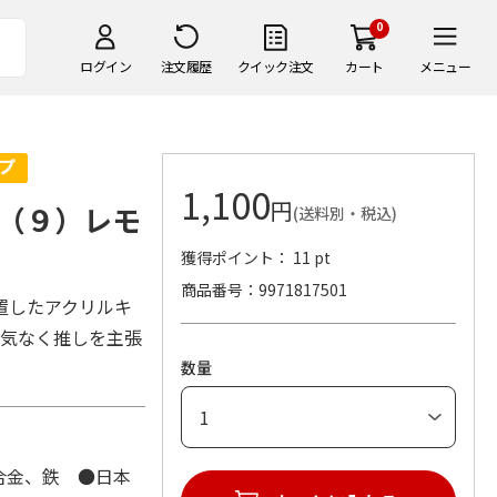
0
ログイン
注文履歴
クイック注文
カート
メニュー
1,100
円
（９）レモ
(送料別・税込)
獲得ポイント： 11 pt
商品番号
9971817501
置したアクリルキ
り気なく推しを主張
数量
合金、鉄 ●日本