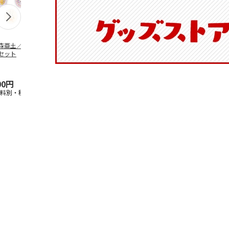
森亜土／ステッカ
リラックマ／マルチ
ポムポムプリン30th
アニメ『ジョ
セット
ケース
おもちもちもちマス
奇妙な冒険 
コット
風』チョコラ
5.0
（6）
セッ
5.0
…
（7）
00円
1,100円
2,200円
1,969円
送料別・税込)
(送料別・税込)
(送料別・税込)
(送料別・税込