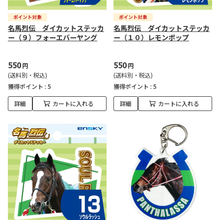
名馬烈伝 ダイカットステッカ
名馬烈伝 ダイカットステッカ
ー（９）フォーエバーヤング
ー（１０）レモンポップ
550
550
円
円
(送料別・税込)
(送料別・税込)
獲得ポイント :
5
獲得ポイント :
5
詳細
カートに入れる
詳細
カートに入れる