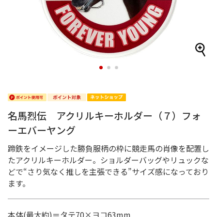
1
2
3
名馬烈伝 アクリルキーホルダー（７）フォ
ーエバーヤング
蹄鉄をイメージした勝負服柄の枠に競走馬の肖像を配置し
たアクリルキーホルダー。ショルダーバッグやリュックな
どで“さり気なく推しを主張できる”サイズ感になっており
ます。
本体(最大約)＝タテ70×ヨコ63mm