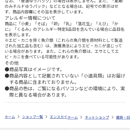
なお、「普通ゆうパック」の場合は表示しません。また、「夏期
のみチルドゆうパック」などとなる場合は、記号での表示はせ
ず、商品内容欄にその旨を表示しています。
アレルギー情報について
商品に「小麦」「そば」「卵」「乳」「落花生」「えび」「か
に」「くるみ」のアレルギー特定8品目を含んでいる場合に品目名
を表示します。
※エビ・カニを除く魚介類（これらの魚介類を原材料として製造
された加工品も含む）は、漁獲漁法によりエビ・カニが混じって
いる場合があります。 また、これらの魚介類は、エサとしてエ
ビ・カニを食べている可能性があります。
その他
商品写真はイメージです。
商品内容として記載されていない「小道具類」はお届け
する商品に含まれておりません。
商品の色は、ご覧になるパソコンなどの環境により、実
際と異なる場合があります。
ホーム
ショップ一覧
エンスカイ
名馬烈伝 アクリルキーホルダー（
ホーム
ネットショップ
雑貨・日