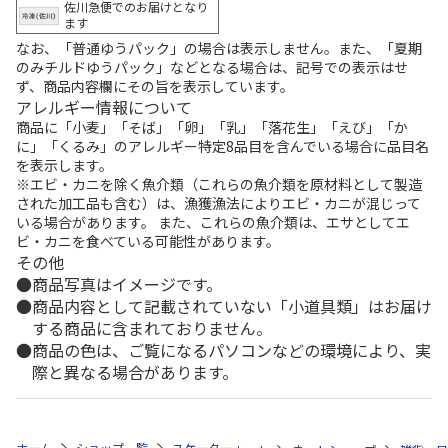
佐川急便でのお届けとなり
ます
なお、「普通ゆうパック」の場合は表示しません。また、「夏期
のみチルドゆうパック」などとなる場合は、記号での表示はせ
ず、商品内容欄にその旨を表示しています。
アレルギー情報について
商品に「小麦」「そば」「卵」「乳」「落花生」「えび」「か
に」「くるみ」のアレルギー特定8品目を含んでいる場合に品目名
を表示します。
※エビ・カニを除く魚介類（これらの魚介類を原材料として製造
された加工品も含む）は、漁獲漁法によりエビ・カニが混じって
いる場合があります。 また、これらの魚介類は、エサとしてエ
ビ・カニを食べている可能性があります。
その他
商品写真はイメージです。
商品内容として記載されていない「小道具類」はお届け
する商品に含まれておりません。
商品の色は、ご覧になるパソコンなどの環境により、実
際と異なる場合があります。
ホーム
ショップ一覧
スケーター
パズルマット SNOOPY IPZM1