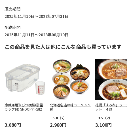
販売期間
2025年11月10日～2028年07月31日
配送期間
2025年11月11日～2028年08月10日
この商品を見た人は他にこんな商品も買っています
冷蔵庫用米びつ横型(計量
北海道名店の味ラーメン５
札幌「すみれ」ラー
カップ付) SNOOPY RBI2
種
ット ４食
5.0
（2）
3.5
（2）
3,080円
2,980円
3,100円