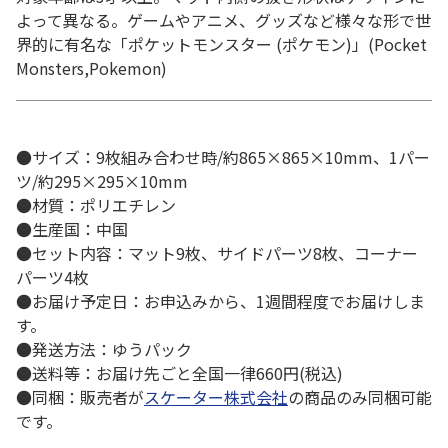
よって異なる。ゲームやアニメ、グッズなど様々な形で世
界的に有名な「ポケットモンスター (ポケモン)」(Pocket
Monsters,Pokemon)
●サイズ：9枚組み合わせ時/約865×865×10mm、1パー
ツ/約295×295×10mm
●材質：ポリエチレン
●生産国：中国
●セット内容：マット9枚、サイドパーツ8枚、コーナー
パーツ4枚
●お届け予定日：お申込みから、1週間程度でお届けしま
す。
●発送方法：ゆうパック
●送料等：お届け先ごと全国一律660円(税込)
●同梱：販売者が
スケーター株式会社
の商品のみ同梱可能
です。