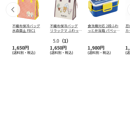
不織布保冷バッグ
不織布保冷バッグ
食洗機対応 2段ふわ
忍
水森亜土 FBC1
リラックマ ふわっ
っと弁当箱 パペッ
カ
と風船 FBC1
トスンスン PFLW
…
り
5.0
（1）
田
1,650円
1,650円
1,980円
1
(送料別・税込)
(送料別・税込)
(送料別・税込)
(