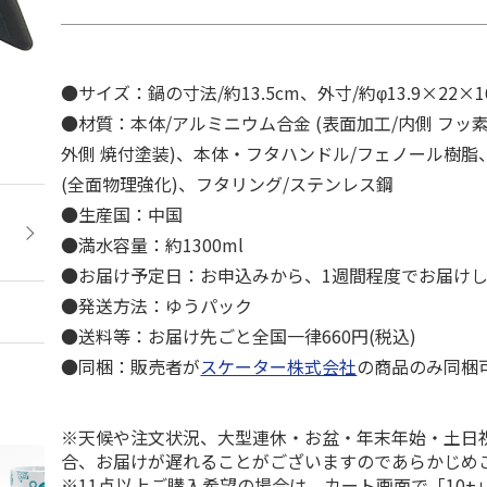
●サイズ：鍋の寸法/約13.5cm、外寸/約φ13.9×22×16
●材質：本体/アルミニウム合金 (表面加工/内側 フッ
外側 焼付塗装)、本体・フタハンドル/フェノール樹脂
(全面物理強化)、フタリング/ステンレス鋼
●生産国：中国
●満水容量：約1300ml
●お届け予定日：お申込みから、1週間程度でお届け
●発送方法：ゆうパック
●送料等：お届け先ごと全国一律660円(税込)
●同梱：販売者が
スケーター株式会社
の商品のみ同梱
※天候や注文状況、大型連休・お盆・年末年始・土日
合、お届けが遅れることがございますのであらかじめ
※11点以上ご購入希望の場合は、カート画面で「10+