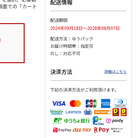
配送情報
画面での「カート
配送期間
トマグ
コーデュロイ生地ラ
ふわっとフタタイト
八角形ステンレスマ
2024年09月18日～2028年08月07日
ポムプ
ンチバッグ ハロー
ランチボックス角型
グボトル 500ml リ
4
キティ KCOB2
パペットスンスン
ラックマ リラッ
…
配送方法
ゆうパック
R
…
お届け時間帯
指定可
2,200円
1,485円
4,510円
のし
対応不可
)
(送料別・税込)
(送料別・税込)
(送料別・税込)
決済方法
詳細はこちら
下記の決済方法がご利用頂けます。