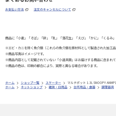
お支払い方法
注文のキャンセルについて
商品に「小麦」「そば」「卵」「乳」「落花生」「えび」「かに」「くるみ」
※エビ・カニを除く魚介類（これらの魚介類を原材料として製造された加工品
※商品写真はイメージです。
※商品内容として記載されていない「小道具類」はお届けする商品に含まれて
※商品の色は、印刷の都合により、実際と異なる場合があります。
ホーム
ショップ一覧
スケーター
マルチポット 1.3L SNOOPY ANMP
ホーム
ネットショップ
雑貨・日用品
台所用品・食器
調理器具