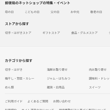
郵便局のネットショップの特集・イベント
母の日
こどもの日
父の日
お中元
敬老の日
ストアから探す
切手・はがきストア
ギフトストア
食品・グルメストア
カテゴリから探す
切手・はがき
海鮮お取り寄せ
肉お取り寄せ
梅干し・惣菜・カレー
ジャム・はちみつ
調味料・ドレッ
めん類
雑貨・日用品
スイーツ
ご利用ガイド
よくあるご質問
お問い合わせ
利用規約
サイト運営会社について
特定商取引法に基づく表記について