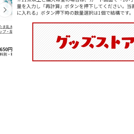
量を入力し「再計算」ボタンを押下してください。当
に入れる」ボタン押下時の数量選択は1個で結構です。
たま乱太郎 マグ
抗菌食洗機対応 ふ
マスコット入りドリ
陶器ダイカッ
ップ・乱太郎・き
わっと弁当箱 530ml
ンクボトル ハロー
カップ ポム
丸・しんべヱ・山
水森亜土 PF
…
キティ PSPR5MC
リン CHMGD
伝
…
,650円
1,760円
3,300円
2,970円
送料別・税込)
(送料別・税込)
(送料別・税込)
(送料別・税込