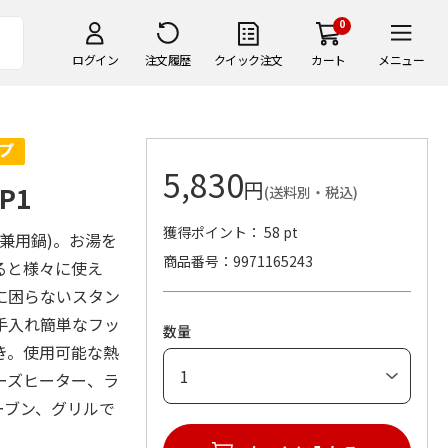
0
ログイン
注文履歴
クイック注文
カート
メニュー
5,830
円
P1
(送料別・税込)
獲得ポイント： 58 pt
兼用鍋)。お湯を
商品番号
9971165243
ると様々に使え
に困らないスタン
手入れ簡単なフッ
数量
き。使用可能な熱
ーズヒーター、ラ
ーブン、グリルで