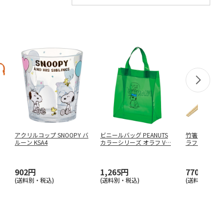
アクリルコップ SNOOPY バ
ビニールバッグ PEANUTS
竹箸 21cm
ルーン KSA4
カラーシリーズ オラフ V
…
ラフ ANT4J
902円
1,265円
770円
(送料別・税込)
(送料別・税込)
(送料別・税込