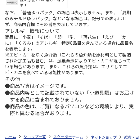
ます
なお、「普通ゆうパック」の場合は表示しません。また、「夏期
のみチルドゆうパック」などとなる場合は、記号での表示はせ
ず、商品内容欄にその旨を表示しています。
アレルギー情報について
商品に「小麦」「そば」「卵」「乳」「落花生」「えび」「か
に」「くるみ」のアレルギー特定8品目を含んでいる場合に品目名
を表示します。
※エビ・カニを除く魚介類（これらの魚介類を原材料として製造
された加工品も含む）は、漁獲漁法によりエビ・カニが混じって
いる場合があります。 また、これらの魚介類は、エサとしてエ
ビ・カニを食べている可能性があります。
その他
商品写真はイメージです。
商品内容として記載されていない「小道具類」はお届け
する商品に含まれておりません。
商品の色は、ご覧になるパソコンなどの環境により、実
際と異なる場合があります。
ホーム
ショップ一覧
スケーター
フライパン深型 20cm SNOOPY AFP
ホーム
ネットショップ
雑貨・日