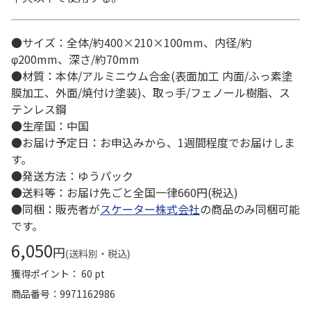
●サイズ：全体/約400×210×100mm、内径/約
φ200mm、深さ/約70mm
●材質：本体/アルミニウム合金(表面加工 内面/ふっ素塗
膜加工、外面/焼付け塗装)、取っ手/フェノール樹脂、ス
テンレス鋼
●生産国：中国
●お届け予定日：お申込みから、1週間程度でお届けしま
す。
●発送方法：ゆうパック
●送料等：お届け先ごと全国一律660円(税込)
●同梱：販売者が
スケーター株式会社
の商品のみ同梱可能
です。
6,050
円
(送料別・税込)
獲得ポイント： 60 pt
商品番号
9971162986