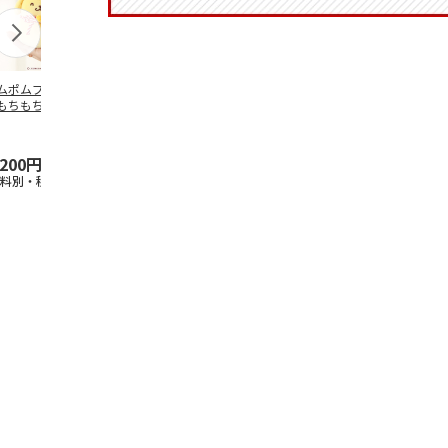
ムポムプリン30th
ポムポムプリン30th
水森亜土／ステッカ
リラックマ／
もちもちもちマス
おもちもちもちクッ
ーセット
ケース
ット
ション
5.0
（6）
,200円
4,950円
600円
1,100円
送料別・税込)
(送料別・税込)
(送料別・税込)
(送料別・税込