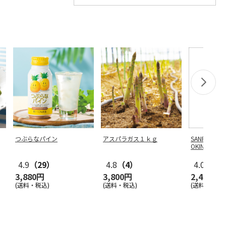
つぶらなパイン
アスパラガス１ｋｇ
SANRIO CHA
OKING-
4.9
（29）
4.8
（4）
4.0
（6）
3,880円
3,800円
2,400円
(送料・税込)
(送料・税込)
(送料別・税込