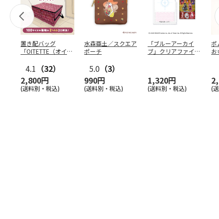
置き配バッグ
水森亜土／スクエア
「ブルーアーカイ
ポ
「OITETTE（オイテ
ポーチ
ブ」クリアファイル
お
ッテ）」
&ステッカーセット
コ
4.1
（32）
5.0
（3）
2,800円
990円
1,320円
2
(送料別・税込)
(送料別・税込)
(送料別・税込)
(