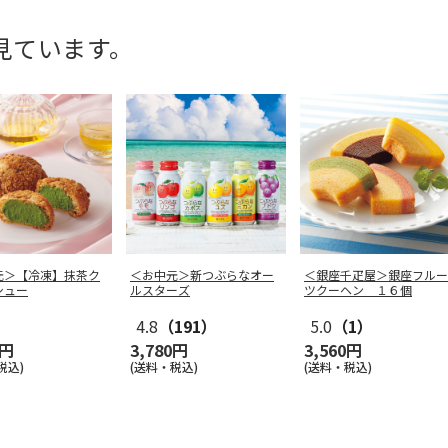
見ています。
元＞【冷凍】抹茶ク
＜お中元＞新つぶらなオー
＜銀座千疋屋＞銀座フルー
シュー
ルスターズ
ツクーヘン １６個
4.8
（191）
5.0
（1）
0円
3,780円
3,560円
税込)
(送料・税込)
(送料・税込)