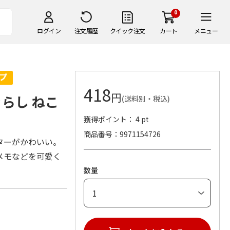
0
ログイン
注文履歴
クイック注文
カート
メニュー
418
円
らし ねこ
(送料別・税込)
獲得ポイント： 4 pt
商品番号
9971154726
ターがかわいい。
メモなどを可愛く
数量