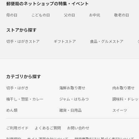
郵便局のネットショップの特集・イベント
母の日
こどもの日
父の日
お中元
敬老の日
ストアから探す
切手・はがきストア
ギフトストア
食品・グルメストア
カテゴリから探す
切手・はがき
海鮮お取り寄せ
肉お取り寄せ
梅干し・惣菜・カレー
ジャム・はちみつ
調味料・ドレッ
めん類
雑貨・日用品
スイーツ
ご利用ガイド
よくあるご質問
お問い合わせ
利用規約
サイト運営会社について
特定商取引法に基づく表記について