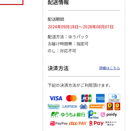
配送情報
配送期間
マルチ
アニメ『ジョジョの
ポムポムプリン30th
令和八年七月場所
2024年09月18日～2028年08月07日
奇妙な冒険 黄金の
日付印 Lサイズ
優勝力士純金製小判
風』チョコラータと
【安青錦】
配送方法
ゆうパック
セッ
5.0
…
（7）
お届け時間帯
指定可
1,969円
4,950円
605,000円
のし
対応不可
)
(送料別・税込)
(送料別・税込)
(送料・税込)
決済方法
詳細はこちら
下記の決済方法がご利用頂けます。