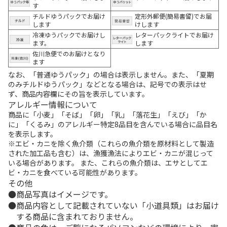
す
チルドゆうパックでお届け
定形外郵便(簡易書留)でお届
します
けします
冷凍ゆうパックでお届けし
レターパックライトでお届け
ます。
します
佐川急便でのお届けとなり
ます
なお、「普通ゆうパック」の場合は表示しません。また、「夏期
のみチルドゆうパック」などとなる場合は、記号での表示はせ
ず、商品内容欄にその旨を表示しています。
アレルギー情報について
商品に「小麦」「そば」「卵」「乳」「落花生」「えび」「か
に」「くるみ」のアレルギー特定8品目を含んでいる場合に品目名
を表示します。
※エビ・カニを除く魚介類（これらの魚介類を原材料として製造
された加工品も含む）は、漁獲漁法によりエビ・カニが混じって
いる場合があります。 また、これらの魚介類は、エサとしてエ
ビ・カニを食べている可能性があります。
その他
商品写真はイメージです。
商品内容として記載されていない「小道具類」はお届け
する商品に含まれておりません。