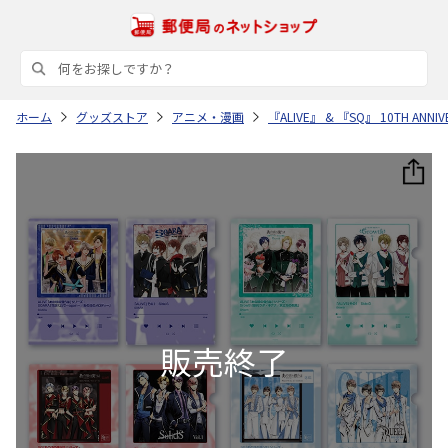
ホーム
グッズストア
アニメ・漫画
『ALIVE』 & 『SQ』 10TH AN