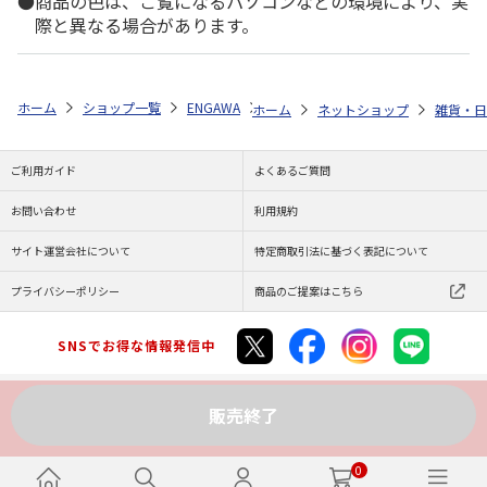
商品の色は、ご覧になるパソコンなどの環境により、実
際と異なる場合があります。
ホーム
ショップ一覧
ENGAWA
『ALIVE』 & 『SQ』 10TH ANN
ホーム
ネットショップ
雑貨・日
ご利用ガイド
よくあるご質問
お問い合わせ
利用規約
サイト運営会社について
特定商取引法に基づく表記について
プライバシーポリシー
商品のご提案はこちら
SNSでお得な情報発信中
販売終了
Copyright (C) JAPAN POST Co.,Ltd. All Rights Reserved.
0