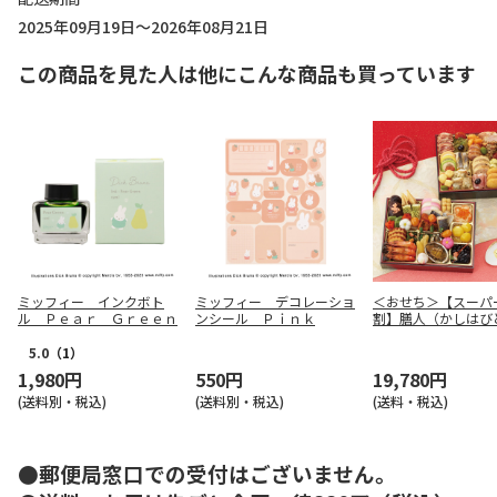
2025年09月19日～2026年08月21日
この商品を見た人は他にこんな商品も買っています
ミッフィー インクボト
ミッフィー デコレーショ
＜おせち＞【スーパ
ル Ｐｅａｒ Ｇｒｅｅｎ
ンシール Ｐｉｎｋ
割】膳人（かしは
和洋中二段重
5.0
（1）
1,980円
550円
19,780円
(送料別・税込)
(送料別・税込)
(送料・税込)
●郵便局窓口での受付はございません。