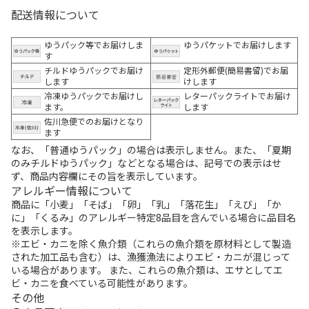
配送情報について
ゆうパック等でお届けしま
ゆうパケットでお届けします
す
チルドゆうパックでお届け
定形外郵便(簡易書留)でお届
します
けします
冷凍ゆうパックでお届けし
レターパックライトでお届け
ます。
します
佐川急便でのお届けとなり
ます
なお、「普通ゆうパック」の場合は表示しません。また、「夏期
のみチルドゆうパック」などとなる場合は、記号での表示はせ
ず、商品内容欄にその旨を表示しています。
アレルギー情報について
商品に「小麦」「そば」「卵」「乳」「落花生」「えび」「か
に」「くるみ」のアレルギー特定8品目を含んでいる場合に品目名
を表示します。
※エビ・カニを除く魚介類（これらの魚介類を原材料として製造
された加工品も含む）は、漁獲漁法によりエビ・カニが混じって
いる場合があります。 また、これらの魚介類は、エサとしてエ
ビ・カニを食べている可能性があります。
その他