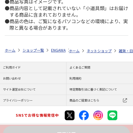
商品写真はイメージです。
商品内容として記載されていない「小道具類」はお届け
する商品に含まれておりません。
商品の色は、ご覧になるパソコンなどの環境により、実
際と異なる場合があります。
ホーム
ショップ一覧
ENGAWA
『ALIVE』 & 『SQ』 10TH ANNIVE
ホーム
ネットショップ
雑貨・日
ご利用ガイド
よくあるご質問
お問い合わせ
利用規約
サイト運営会社について
特定商取引法に基づく表記について
プライバシーポリシー
商品のご提案はこちら
SNSでお得な情報発信中