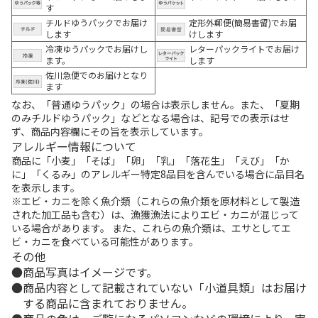
す
チルドゆうパックでお届け
定形外郵便(簡易書留)でお届
します
けします
冷凍ゆうパックでお届けし
レターパックライトでお届け
ます。
します
佐川急便でのお届けとなり
ます
なお、「普通ゆうパック」の場合は表示しません。また、「夏期
のみチルドゆうパック」などとなる場合は、記号での表示はせ
ず、商品内容欄にその旨を表示しています。
アレルギー情報について
商品に「小麦」「そば」「卵」「乳」「落花生」「えび」「か
に」「くるみ」のアレルギー特定8品目を含んでいる場合に品目名
を表示します。
※エビ・カニを除く魚介類（これらの魚介類を原材料として製造
された加工品も含む）は、漁獲漁法によりエビ・カニが混じって
いる場合があります。 また、これらの魚介類は、エサとしてエ
ビ・カニを食べている可能性があります。
その他
商品写真はイメージです。
商品内容として記載されていない「小道具類」はお届け
する商品に含まれておりません。