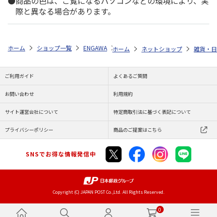
商品の色は、ご覧になるパソコンなどの環境により、実
際と異なる場合があります。
ホーム
ショップ一覧
ENGAWA
『ALIVE』 & 『SQ』 切手型アクリルキ
ホーム
ネットショップ
雑貨・日
ご利用ガイド
よくあるご質問
お問い合わせ
利用規約
サイト運営会社について
特定商取引法に基づく表記について
プライバシーポリシー
商品のご提案はこちら
SNSでお得な情報発信中
Copyright (C) JAPAN POST Co.,Ltd. All Rights Reserved.
0