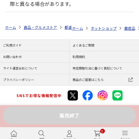
際と異なる場合があります。
ホーム
食品・グルメストア
都道府県から探す
愛知県
ビッグマス
ホーム
ネットショップ
農産品
ご利用ガイド
よくあるご質問
お問い合わせ
利用規約
サイト運営会社について
特定商取引法に基づく表記について
プライバシーポリシー
商品のご提案はこちら
SNSでお得な情報発信中
販売終了
Copyright (C) JAPAN POST Co.,Ltd. All Rights Reserved.
0