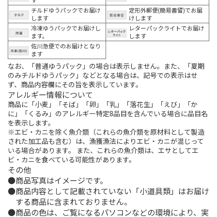
チルドゆうパックでお届け
定形外郵便(簡易書留)でお届
します
けします
冷凍ゆうパックでお届けし
レターパックライトでお届け
ます。
します
佐川急便でのお届けとなり
ます
なお、「普通ゆうパック」の場合は表示しません。また、「夏期
のみチルドゆうパック」などとなる場合は、記号での表示はせ
ず、商品内容欄にその旨を表示しています。
アレルギー情報について
商品に「小麦」「そば」「卵」「乳」「落花生」「えび」「か
に」「くるみ」のアレルギー特定8品目を含んでいる場合に品目名
を表示します。
※エビ・カニを除く魚介類（これらの魚介類を原材料として製造
された加工品も含む）は、漁獲漁法によりエビ・カニが混じって
いる場合があります。 また、これらの魚介類は、エサとしてエ
ビ・カニを食べている可能性があります。
その他
商品写真はイメージです。
商品内容として記載されていない「小道具類」はお届け
する商品に含まれておりません。
商品の色は、ご覧になるパソコンなどの環境により、実