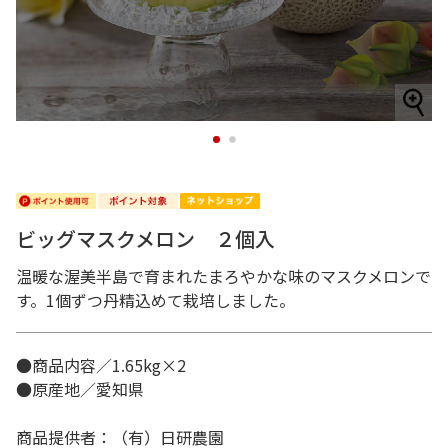
1
2
ビッグマスクメロン ２個入
温暖な渥美半島で育まれたまろやかな味のマスクメロンで
す。1個ずつ丹精込めて栽培しました。
●商品内容／1.65kg×2
●原産地／愛知県
商品提供者：（有）日研農園