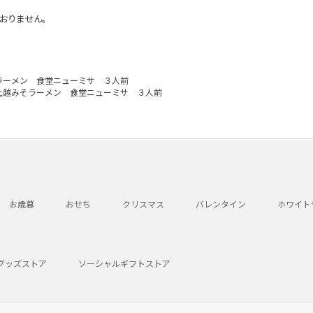
おりません。
ラーメン 食堂ニューミサ ３人前
上越みそラーメン 食堂ニューミサ ３人前
お歳暮
おせち
クリスマス
バレンタイン
ホワイト
グッズストア
ソーシャルギフトストア