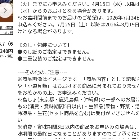
（火）までにお申込みください。4月15日（水）以降は2
（水）からのお届けとなる場合があります。
※お盆期間前までのお届けのご希望は、2026年7月2
申込みください。7月25日（土）以降は2026年8月1
葉中華蕎麦「とみ
＜ご自宅用＞喜多方
山形発祥 栄屋本店
北海道名店の
けとなる場合があります。
」つけ麺４食
ラーメン味三昧温冷
元祖冷しらーめん
メン５種
セット １０食
４食
4.7
（6）
5.0
（1）
5.0
（1）
5.0
（2）
【のし・包装について】
,340円
2,450円
1,440円
2,980円
●のし紙のご指定はできません。
送料・税込)
(送料・税込)
(送料・税込)
(送料・税込)
●二重包装のご指定はできません。
----その他のご注意----
※商品画像はイメージです。「商品内容」として記載
や「小道具類」はお届けする商品に含まれておりませ
をお確かめの上、お申込みください。
※島しょ(東京都・鹿児島県・沖縄県)の一部へのお届
もの(消費・賞味期間5日以内)・生鮮品(果物・野菜・
冷凍品・生花(セット商品を含む)は受付ができません
い。
※消費・賞味期間5日以内の商品をお申込みの場合は
味期限の最終日になることがありますのでご了承くだ