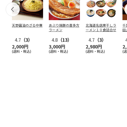
天野醤油のざる中華
あぶり焼豚の喜多方
北海道名店寒干しラ
千
ラーメン
ーメン１０食詰合せ
田
4.7
（3）
4.8
（13）
4.7
（3）
2,000円
3,000円
2,980円
2
(送料・税込)
(送料・税込)
(送料・税込)
(