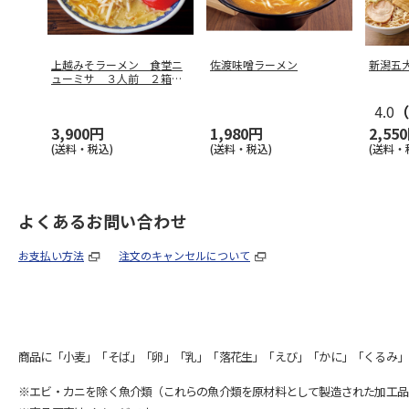
上越みそラーメン 食堂ニ
佐渡味噌ラーメン
新潟五
ューミサ ３人前 ２箱セ
ット
4.0
（
3,900円
1,980円
2,55
(送料・税込)
(送料・税込)
(送料・
よくあるお問い合わせ
お支払い方法
注文のキャンセルについて
商品に「小麦」「そば」「卵」「乳」「落花生」「えび」「かに」「くるみ」
※エビ・カニを除く魚介類（これらの魚介類を原材料として製造された加工品