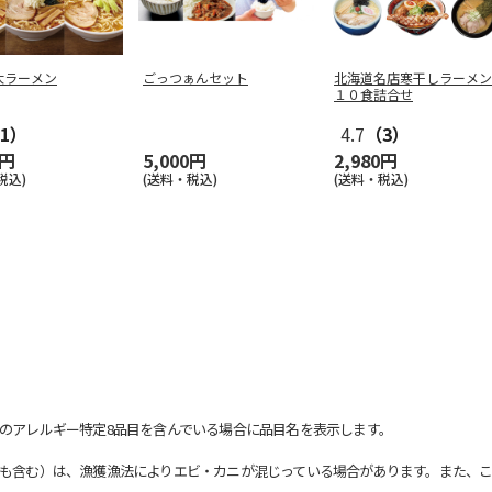
大ラーメン
ごっつぁんセット
北海道名店寒干しラーメン
１０食詰合せ
1）
4.7
（3）
0円
5,000円
2,980円
税込)
(送料・税込)
(送料・税込)
のアレルギー特定8品目を含んでいる場合に品目名を表示します。
も含む）は、漁獲漁法によりエビ・カニが混じっている場合があります。また、こ