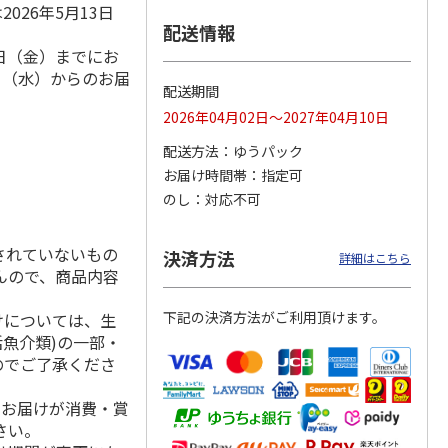
026年5月13日
配送情報
4日（金）までにお
9日（水）からのお届
味ラー
＜お中元＞喜多方ラ
札幌西山ラーメン
一蘭ラーメン 博多
配送期間
ーメン温冷詰合せ
５食
細麺ストレート ５
2026年04月02日～2027年04月10日
食
4.0
（2）
4.7
（3）
5.0
（2）
配送方法
ゆうパック
1,900円
1,950円
3,180円
お届け時間帯
指定可
(送料・税込)
(送料・税込)
(送料・税込)
のし
対応不可
されていないもの
決済方法
詳細はこちら
んので、商品内容
下記の決済方法がご利用頂けます。
けについては、生
活魚介類)の一部・
のでご了承くださ
、お届けが消費・賞
さい。