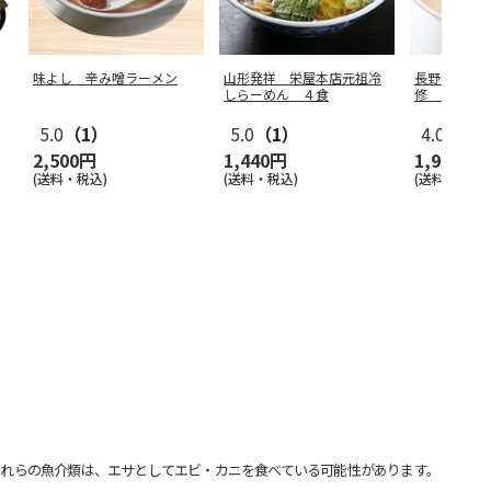
味よし 辛み噌ラーメン
山形発祥 栄屋本店元祖冷
長野みんな
しらーめん ４食
修 テンホ
5.0
（1）
5.0
（1）
4.0
（1）
2,500円
1,440円
1,980円
(送料・税込)
(送料・税込)
(送料・税込)
れらの魚介類は、エサとしてエビ・カニを食べている可能性があります。