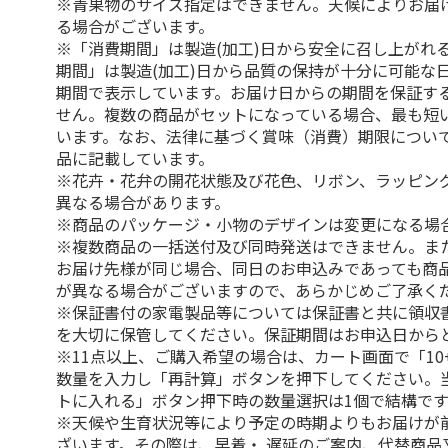
※青果物のサイズ指定はできません。天候によりお届
る場合がございます。
※「消費期間」は製造(加工)日から安全に召し上がれ
期間」は製造(加工)日から品質の保持が十分に可能な
期間で表示しています。お届け日からの期間を保証す
せん。複数の商品がセットになっている場合、最も短
います。なお、法律に基づく賞味（消費）期限につい
品に記載しています。
※花卉・花弁の開花状態及び花色、リボン、ラッピング
異なる場合があります。
※商品のパッケージ・小物のデザインは変更になる場
※複数商品の一括送付及び同時発送はできません。ま
お届け先様が同じ場合、同日のお申込みであっても商
が異なる場合がございますので、あらかじめご了承く
※保証書付の家電製品等については保証書と共に領収
を大切に保管してください。保証期間はお申込日から
※11点以上、ご購入希望の場合は、カート画面で「10
数量を入力し「再計算」ボタンを押下してください。
トに入れる」ボタン押下時の数量選択は1個で結構です
※天候や生育状況等により予定の時期よりもお届けが
ざいます。その際は、早着・ 遅延のご案内、代替商品