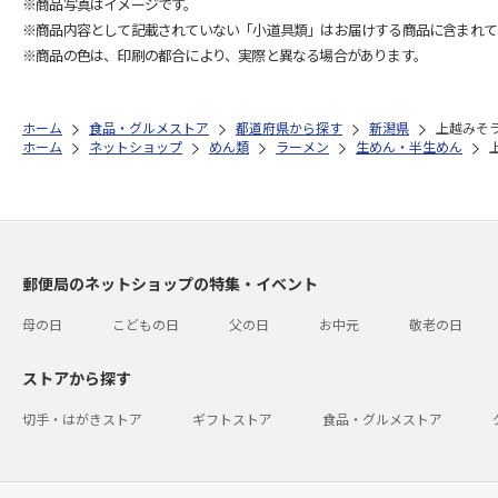
※商品写真はイメージです。
※商品内容として記載されていない「小道具類」はお届けする商品に含まれて
※商品の色は、印刷の都合により、実際と異なる場合があります。
ホーム
食品・グルメストア
都道府県から探す
新潟県
上越みそ
ホーム
ネットショップ
めん類
ラーメン
生めん・半生めん
郵便局のネットショップの特集・イベント
母の日
こどもの日
父の日
お中元
敬老の日
ストアから探す
切手・はがきストア
ギフトストア
食品・グルメストア