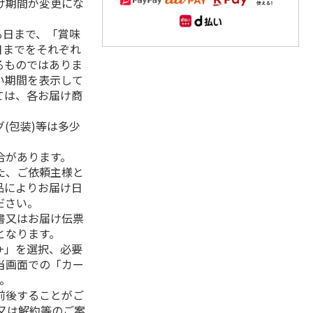
け期間が変更にな
る日まで、「賞味
日までをそれぞれ
るものではありま
い期間を表示して
ては、各お届け商
(包装)等は多少
合があります。
た、ご依頼主様と
品によりお届け日
ださい。
書又はお届け伝票
となります。
+」を選択、必要
当画面での「カー
。
前後することがご
又は解約等のご案