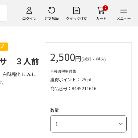
0
ログイン
注文履歴
クイック注文
カート
メニュー
2,500
円
サ ３人前
(送料・税込)
※軽減税率対象
、白味噌とにんに
獲得ポイント： 25 pt
す。
商品番号
8445211616
数量