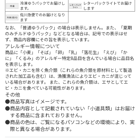
冷凍ゆうパックでお届けし
レターパックライトでお届け
ます。
します
佐川急便でのお届けとなり
ます
なお、「普通ゆうパック」の場合は表示しません。また、「夏期
のみチルドゆうパック」などとなる場合は、記号での表示はせ
ず、商品内容欄にその旨を表示しています。
アレルギー情報について
商品に「小麦」「そば」「卵」「乳」「落花生」「えび」「か
に」「くるみ」のアレルギー特定8品目を含んでいる場合に品目名
を表示します。
※エビ・カニを除く魚介類（これらの魚介類を原材料として製造
された加工品も含む）は、漁獲漁法によりエビ・カニが混じって
いる場合があります。 また、これらの魚介類は、エサとしてエ
ビ・カニを食べている可能性があります。
その他
商品写真はイメージです。
商品内容として記載されていない「小道具類」はお届け
する商品に含まれておりません。
商品の色は、ご覧になるパソコンなどの環境により、実
際と異なる場合があります。