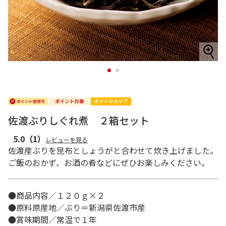
1
2
佐渡ぶりしぐれ煮 ２箱セット
5.0
（1）
レビューを見る
佐渡産ぶりを昆布としょうがと合わせて炊き上げました。
ご飯のおかず、お酒の肴などにぜひお楽しみください。
●商品内容／１２０ｇ×２
●原料原産地／ぶり＝新潟県佐渡市産
●賞味期間／常温で１年