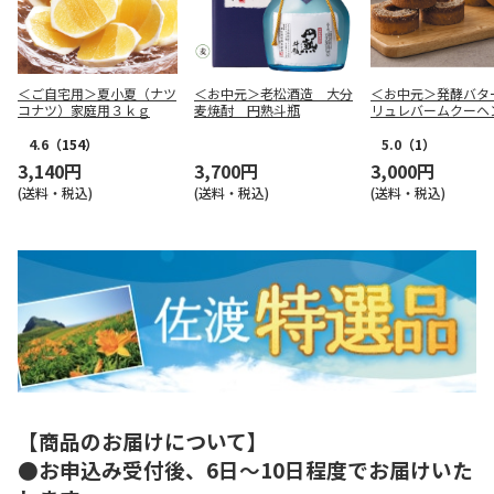
＜ご自宅用＞夏小夏（ナツ
＜お中元＞老松酒造 大分
＜お中元＞発酵バタ
コナツ）家庭用３ｋｇ
麦焼酎 円熟斗瓶
リュレバームクーヘ
4.6
（154）
5.0
（1）
3,140円
3,700円
3,000円
(送料・税込)
(送料・税込)
(送料・税込)
【商品のお届けについて】
●お申込み受付後、6日～10日程度でお届けいた