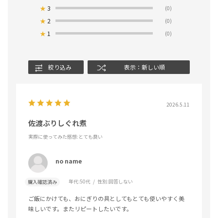
★
3
(0)
★
2
(0)
★
1
(0)
絞り込み
表示：新しい順
2026.5.11
佐渡ぶりしぐれ煮
実際に使ってみた感想
:とても良い
no name
年代:
50代
性別:
回答しない
購入確認済み
ご飯にかけても、おにぎりの具としてもとても使いやすく美
味しいです。またリピートしたいです。