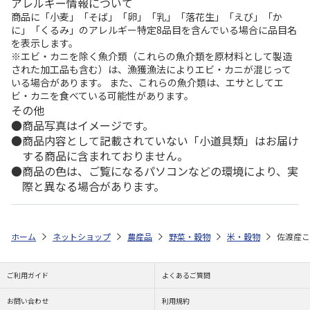
アレルギー情報について
商品に「小麦」「そば」「卵」「乳」「落花生」「えび」「か
に」「くるみ」のアレルギー特定8品目を含んでいる場合に品目名
を表示します。
※エビ・カニを除く魚介類（これらの魚介類を原材料として製造
された加工品も含む）は、漁獲漁法によりエビ・カニが混じって
いる場合があります。 また、これらの魚介類は、エサとしてエ
ビ・カニを食べている可能性があります。
その他
商品写真はイメージです。
商品内容として記載されていない「小道具類」はお届け
する商品に含まれておりません。
商品の色は、ご覧になるパソコンなどの環境により、実
際と異なる場合があります。
ホーム
ネットショップ
農産品
野菜・穀物
米・穀物
佐渡産こ
ご利用ガイド
よくあるご質問
お問い合わせ
利用規約