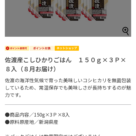
佐渡産こしひかりごはん １５０ｇ×３Ｐ×
８入（８月お届け）
佐渡の海洋性気候で育った美味しいコシヒカリを無菌包装
しているため、常温保存でも美味しさが長持ちするのが魅
力です。
●商品内容／150g×3Ｐ×8入
●原料原産地／新潟県産