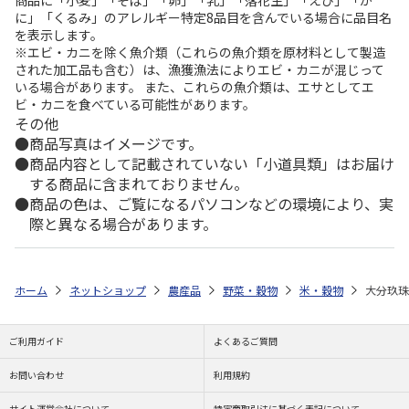
に」「くるみ」のアレルギー特定8品目を含んでいる場合に品目名
を表示します。
※エビ・カニを除く魚介類（これらの魚介類を原材料として製造
された加工品も含む）は、漁獲漁法によりエビ・カニが混じって
いる場合があります。 また、これらの魚介類は、エサとしてエ
ビ・カニを食べている可能性があります。
その他
商品写真はイメージです。
商品内容として記載されていない「小道具類」はお届け
する商品に含まれておりません。
商品の色は、ご覧になるパソコンなどの環境により、実
際と異なる場合があります。
ホーム
ネットショップ
農産品
野菜・穀物
米・穀物
大分玖珠
ご利用ガイド
よくあるご質問
お問い合わせ
利用規約
サイト運営会社について
特定商取引法に基づく表記について