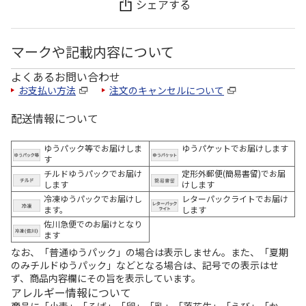
シェアする
マークや記載内容について
よくあるお問い合わせ
お支払い方法
注文のキャンセルについて
配送情報について
ゆうパック等でお届けしま
ゆうパケットでお届けします
す
チルドゆうパックでお届け
定形外郵便(簡易書留)でお届
します
けします
冷凍ゆうパックでお届けし
レターパックライトでお届け
ます。
します
佐川急便でのお届けとなり
ます
なお、「普通ゆうパック」の場合は表示しません。また、「夏期
のみチルドゆうパック」などとなる場合は、記号での表示はせ
ず、商品内容欄にその旨を表示しています。
アレルギー情報について
商品に「小麦」「そば」「卵」「乳」「落花生」「えび」「か