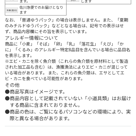
ます。
します
佐川急便でのお届けとなり
ます
なお、「普通ゆうパック」の場合は表示しません。また、「夏期
のみチルドゆうパック」などとなる場合は、記号での表示はせ
ず、商品内容欄にその旨を表示しています。
アレルギー情報について
商品に「小麦」「そば」「卵」「乳」「落花生」「えび」「か
に」「くるみ」のアレルギー特定8品目を含んでいる場合に品目名
を表示します。
※エビ・カニを除く魚介類（これらの魚介類を原材料として製造
された加工品も含む）は、漁獲漁法によりエビ・カニが混じって
いる場合があります。 また、これらの魚介類は、エサとしてエ
ビ・カニを食べている可能性があります。
その他
商品写真はイメージです。
商品内容として記載されていない「小道具類」はお届け
する商品に含まれておりません。
商品の色は、ご覧になるパソコンなどの環境により、実
際と異なる場合があります。