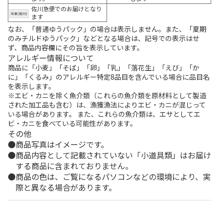
佐川急便でのお届けとなり
ます
なお、「普通ゆうパック」の場合は表示しません。また、「夏期
のみチルドゆうパック」などとなる場合は、記号での表示はせ
ず、商品内容欄にその旨を表示しています。
アレルギー情報について
商品に「小麦」「そば」「卵」「乳」「落花生」「えび」「か
に」「くるみ」のアレルギー特定8品目を含んでいる場合に品目名
を表示します。
※エビ・カニを除く魚介類（これらの魚介類を原材料として製造
された加工品も含む）は、漁獲漁法によりエビ・カニが混じって
いる場合があります。 また、これらの魚介類は、エサとしてエ
ビ・カニを食べている可能性があります。
その他
商品写真はイメージです。
商品内容として記載されていない「小道具類」はお届け
する商品に含まれておりません。
商品の色は、ご覧になるパソコンなどの環境により、実
際と異なる場合があります。