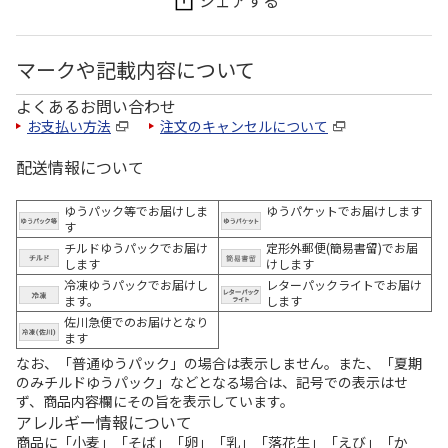
マークや記載内容について
よくあるお問い合わせ
お支払い方法
注文のキャンセルについて
配送情報について
ゆうパック等でお届けしま
ゆうパケットでお届けします
す
チルドゆうパックでお届け
定形外郵便(簡易書留)でお届
します
けします
冷凍ゆうパックでお届けし
レターパックライトでお届け
ます。
します
佐川急便でのお届けとなり
ます
なお、「普通ゆうパック」の場合は表示しません。また、「夏期
のみチルドゆうパック」などとなる場合は、記号での表示はせ
ず、商品内容欄にその旨を表示しています。
アレルギー情報について
商品に「小麦」「そば」「卵」「乳」「落花生」「えび」「か