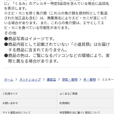
に」「くるみ」のアレルギー特定8品目を含んでいる場合に品目名
を表示します。
※エビ・カニを除く魚介類（これらの魚介類を原材料として製造
された加工品も含む）は、漁獲漁法によりエビ・カニが混じって
いる場合があります。 また、これらの魚介類は、エサとしてエ
ビ・カニを食べている可能性があります。
その他
商品写真はイメージです。
商品内容として記載されていない「小道具類」はお届け
する商品に含まれておりません。
商品の色は、ご覧になるパソコンなどの環境により、実
際と異なる場合があります。
ホーム
ネットショップ
農産品
野菜・穀物
米・穀物
ミルキー
ご利用ガイド
よくあるご質問
お問い合わせ
利用規約
サイト運営会社について
特定商取引法に基づく表記について