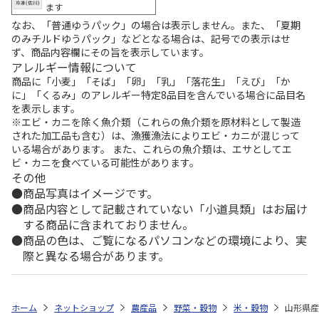
ます
なお、「普通ゆうパック」の場合は表示しません。また、「夏期
のみチルドゆうパック」などとなる場合は、記号での表示はせ
ず、商品内容欄にその旨を表示しています。
アレルギー情報について
商品に「小麦」「そば」「卵」「乳」「落花生」「えび」「か
に」「くるみ」のアレルギー特定8品目を含んでいる場合に品目名
を表示します。
※エビ・カニを除く魚介類（これらの魚介類を原材料として製造
された加工品も含む）は、漁獲漁法によりエビ・カニが混じって
いる場合があります。 また、これらの魚介類は、エサとしてエ
ビ・カニを食べている可能性があります。
その他
商品写真はイメージです。
商品内容として記載されていない「小道具類」はお届け
する商品に含まれておりません。
商品の色は、ご覧になるパソコンなどの環境により、実
際と異なる場合があります。
ホーム
ネットショップ
農産品
野菜・穀物
米・穀物
山形県産