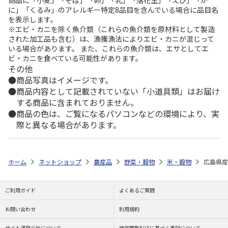
に」「くるみ」のアレルギー特定8品目を含んでいる場合に品目名
を表示します。
※エビ・カニを除く魚介類（これらの魚介類を原材料として製造
された加工品も含む）は、漁獲漁法によりエビ・カニが混じって
いる場合があります。 また、これらの魚介類は、エサとしてエ
ビ・カニを食べている可能性があります。
その他
商品写真はイメージです。
商品内容として記載されていない「小道具類」はお届け
する商品に含まれておりません。
商品の色は、ご覧になるパソコンなどの環境により、実
際と異なる場合があります。
ホーム
ネットショップ
農産品
野菜・穀物
米・穀物
広島県産
ご利用ガイド
よくあるご質問
お問い合わせ
利用規約
サイト運営会社について
特定商取引法に基づく表記について