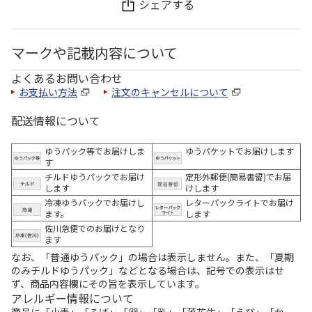
シェアする
マークや記載内容について
よくあるお問い合わせ
お支払い方法
注文のキャンセルについて
配送情報について
ゆうパック等でお届けしま
ゆうパケットでお届けします
す
チルドゆうパックでお届け
定形外郵便(簡易書留)でお届
します
けします
冷凍ゆうパックでお届けし
レターパックライトでお届け
ます。
します
佐川急便でのお届けとなり
ます
なお、「普通ゆうパック」の場合は表示しません。また、「夏期
のみチルドゆうパック」などとなる場合は、記号での表示はせ
ず、商品内容欄にその旨を表示しています。
アレルギー情報について
商品に「小麦」「そば」「卵」「乳」「落花生」「えび」「か