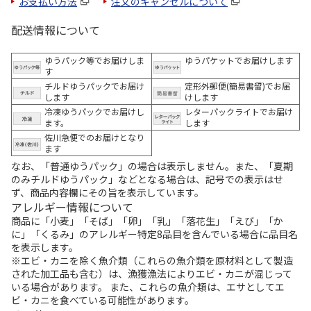
お支払い方法
注文のキャンセルについて
配送情報について
ゆうパック等でお届けしま
ゆうパケットでお届けします
す
チルドゆうパックでお届け
定形外郵便(簡易書留)でお届
します
けします
冷凍ゆうパックでお届けし
レターパックライトでお届け
ます。
します
佐川急便でのお届けとなり
ます
なお、「普通ゆうパック」の場合は表示しません。また、「夏期
のみチルドゆうパック」などとなる場合は、記号での表示はせ
ず、商品内容欄にその旨を表示しています。
アレルギー情報について
商品に「小麦」「そば」「卵」「乳」「落花生」「えび」「か
に」「くるみ」のアレルギー特定8品目を含んでいる場合に品目名
を表示します。
※エビ・カニを除く魚介類（これらの魚介類を原材料として製造
された加工品も含む）は、漁獲漁法によりエビ・カニが混じって
いる場合があります。 また、これらの魚介類は、エサとしてエ
ビ・カニを食べている可能性があります。