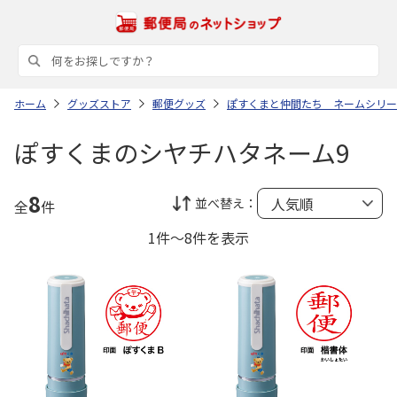
ホーム
グッズストア
郵便グッズ
ぽすくまと仲間たち ネームシリー
ぽすくまのシヤチハタネーム9
8
並べ替え：
全
件
1件～8件を表示