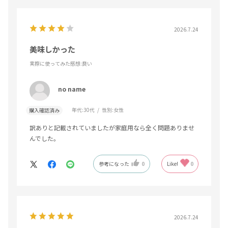
2026.7.24
美味しかった
実際に使ってみた感想
:良い
no name
年代:
30代
性別:
女性
購入確認済み
訳ありと記載されていましたが家庭用なら全く問題ありませ
んでした。
参考になった
0
Like!
0
2026.7.24