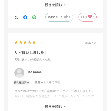
続きを読む
大満足です♪
参考になった
0
Like!
0
2026.7.28
リピ買いしました！
実際に使ってみた感想
:とても良い
no name
性別:
女性
年代:
60代
購入確認済み
両親が晩柑が大好きで、前回はプレゼントで購入しました。
今回は、時期もあり最近スーパーで見かけなくなったんです
が、郵便局のネットショップで見つけて思わず大喜び！
続きを読む
手頃な価格で、大きさ、個数も大満足です。