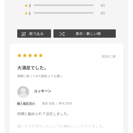
★
2
(0)
★
1
(0)
絞り込み
表示：新しい順
2026.7.28
大満足でした。
実際に使ってみた感想
:とても良い
ユッキーン
性別:
女性
年代:
50代
購入確認済み
同僚に勧められて注文しました。
届いたのも早かったしとても美味しくいただきました。