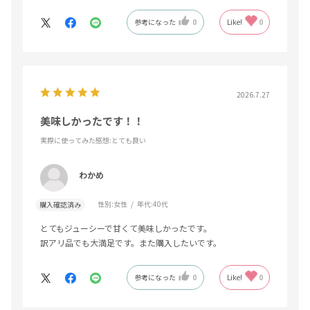
参考になった
0
Like!
0
2026.7.27
美味しかったです！！
実際に使ってみた感想
:とても良い
わかめ
性別:
女性
年代:
40代
購入確認済み
とてもジューシーで甘くて美味しかったです。
訳アリ品でも大満足です。また購入したいです。
参考になった
0
Like!
0