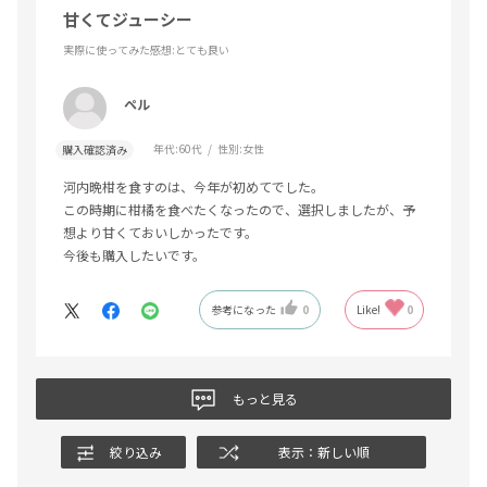
甘くてジューシー
実際に使ってみた感想
:とても良い
ペル
年代:
60代
性別:
女性
購入確認済み
河内晩柑を食すのは、今年が初めてでした。
この時期に柑橘を食べたくなったので、選択しましたが、予
想より甘くておいしかったです。
今後も購入したいです。
参考になった
0
Like!
0
もっと見る
絞り込み
表示：新しい順