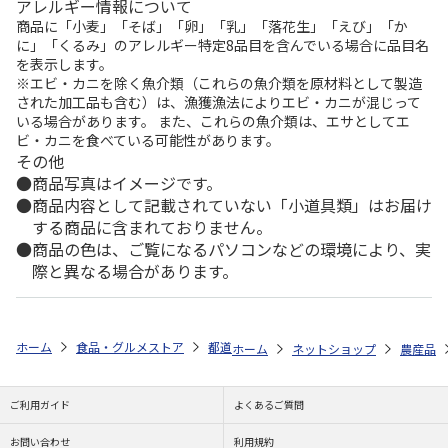
アレルギー情報について
商品に「小麦」「そば」「卵」「乳」「落花生」「えび」「か
に」「くるみ」のアレルギー特定8品目を含んでいる場合に品目名
を表示します。
※エビ・カニを除く魚介類（これらの魚介類を原材料として製造
された加工品も含む）は、漁獲漁法によりエビ・カニが混じって
いる場合があります。 また、これらの魚介類は、エサとしてエ
ビ・カニを食べている可能性があります。
その他
商品写真はイメージです。
商品内容として記載されていない「小道具類」はお届け
する商品に含まれておりません。
商品の色は、ご覧になるパソコンなどの環境により、実
際と異なる場合があります。
ホーム
食品・グルメストア
都道府県から探す
愛媛県
わけありジ
ホーム
ネットショップ
農産品
ご利用ガイド
よくあるご質問
お問い合わせ
利用規約