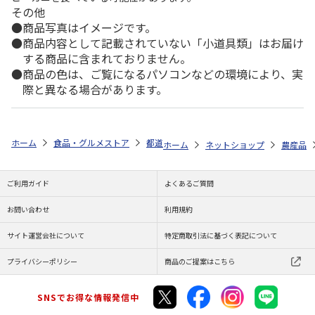
その他
商品写真はイメージです。
商品内容として記載されていない「小道具類」はお届け
する商品に含まれておりません。
商品の色は、ご覧になるパソコンなどの環境により、実
際と異なる場合があります。
ホーム
食品・グルメストア
都道府県から探す
長野県
シャインマ
ホーム
ネットショップ
農産品
ご利用ガイド
よくあるご質問
お問い合わせ
利用規約
サイト運営会社について
特定商取引法に基づく表記について
プライバシーポリシー
商品のご提案はこちら
SNSでお得な情報発信中