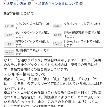
お支払い方法
注文のキャンセルについて
配送情報について
ゆうパック等でお届けしま
ゆうパケットでお届けします
す
チルドゆうパックでお届け
定形外郵便(簡易書留)でお届
します
けします
冷凍ゆうパックでお届けし
レターパックライトでお届け
ます。
します
佐川急便でのお届けとなり
ます
なお、「普通ゆうパック」の場合は表示しません。また、「夏期
のみチルドゆうパック」などとなる場合は、記号での表示はせ
ず、商品内容欄にその旨を表示しています。
アレルギー情報について
商品に「小麦」「そば」「卵」「乳」「落花生」「えび」「か
に」「くるみ」のアレルギー特定8品目を含んでいる場合に品目名
を表示します。
※エビ・カニを除く魚介類（これらの魚介類を原材料として製造
された加工品も含む）は、漁獲漁法によりエビ・カニが混じって
いる場合があります。 また、これらの魚介類は、エサとしてエ
ビ・カニを食べている可能性があります。