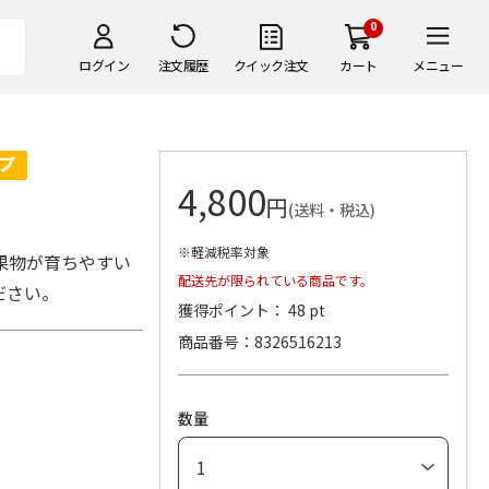
0
ログイン
注文履歴
クイック注文
カート
メニュー
4,800
円
(送料・税込)
※軽減税率対象
果物が育ちやすい
配送先が限られている商品です。
ださい。
獲得ポイント： 48 pt
商品番号
8326516213
数量