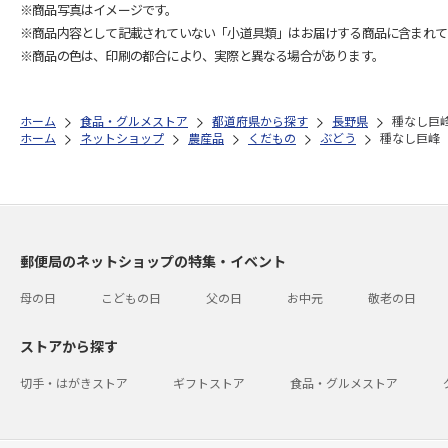
※商品写真はイメージです。
※商品内容として記載されていない「小道具類」はお届けする商品に含まれて
※商品の色は、印刷の都合により、実際と異なる場合があります。
ホーム
食品・グルメストア
都道府県から探す
長野県
種なし巨
ホーム
ネットショップ
農産品
くだもの
ぶどう
種なし巨峰
郵便局のネットショップの特集・イベント
母の日
こどもの日
父の日
お中元
敬老の日
ストアから探す
切手・はがきストア
ギフトストア
食品・グルメストア