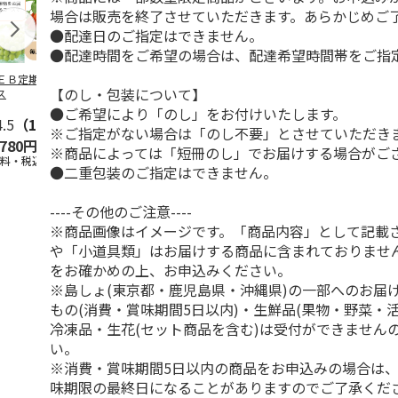
場合は販売を終了させていただきます。あらかじめご
●配達日のご指定はできません。
●配達時間をご希望の場合は、配達希望時間帯をご指
ＥＢ定期便果物コ
ビッグマスクメロ
夏小夏 家庭用 ３
訳あり黄桃
【のし・包装について】
ス
ン ２個入
ｋｇ
●ご希望により「のし」をお付けいたします。
4.5
（102）
4.7
（10）
4.6
（26）
※ご指定がない場合は「のし不要」とさせていただき
,780円
4,150円
3,140円
3,200円
※商品によっては「短冊のし」でお届けする場合がご
送料・税込)
(送料・税込)
(送料・税込)
(送料・税込)
●二重包装のご指定はできません。
----その他のご注意----
※商品画像はイメージです。「商品内容」として記載
や「小道具類」はお届けする商品に含まれておりませ
をお確かめの上、お申込みください。
※島しょ(東京都・鹿児島県・沖縄県)の一部へのお届
もの(消費・賞味期間5日以内)・生鮮品(果物・野菜・
冷凍品・生花(セット商品を含む)は受付ができません
い。
※消費・賞味期間5日以内の商品をお申込みの場合は
味期限の最終日になることがありますのでご了承くだ