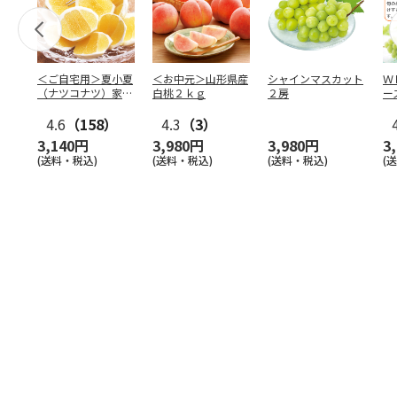
＜ご自宅用＞夏小夏
＜お中元＞山形県産
シャインマスカット
Ｗ
（ナツコナツ）家庭
白桃２ｋｇ
２房
ー
用３ｋｇ
4.6
（158）
4.3
（3）
3,140円
3,980円
3,980円
3
(送料・税込)
(送料・税込)
(送料・税込)
(