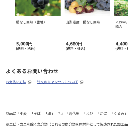
種なし巨峰（露地）
山梨県産 種なし巨峰
＜お中
峰Ａ
5,000円
4,680円
4,40
(送料・税込)
(送料・税込)
(送料・
よくあるお問い合わせ
お支払い方法
注文のキャンセルについて
商品に「小麦」「そば」「卵」「乳」「落花生」「えび」「かに」「くるみ」
※エビ・カニを除く魚介類（これらの魚介類を原材料として製造された加工品