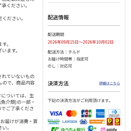
了承ください。
配送情報
定ください。
シャインマスカッ
福島県産 大玉の桃
【糖度１３度以上選
ト Ａ
果】完熟もも 特秀
配送期間
品
5.0
（2）
2026年09月15日～2026年10月02日
ます。
3,980円
3,580円
4,980円
ざいます。
配送方法
チルド
(送料・税込)
(送料・税込)
(送料・税込)
お届け時間帯
指定可
のし
対応可
されていないもの
んので、商品内容
決済方法
詳細はこちら
けについては、生
下記の決済方法がご利用頂けます。
活魚介類)の一部・
のでご了承くださ
、お届けが消費・賞
さい。