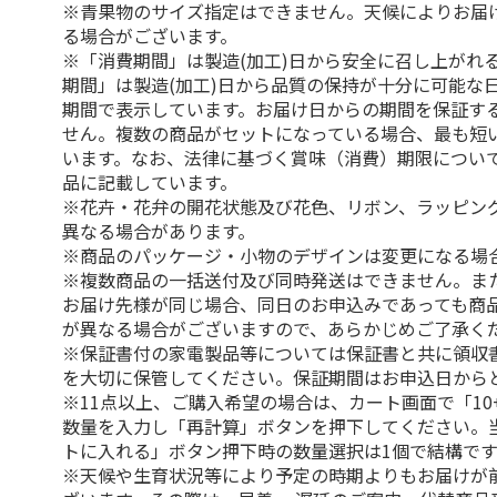
※青果物のサイズ指定はできません。天候によりお届
る場合がございます。
※「消費期間」は製造(加工)日から安全に召し上がれ
期間」は製造(加工)日から品質の保持が十分に可能な
期間で表示しています。お届け日からの期間を保証す
せん。複数の商品がセットになっている場合、最も短
います。なお、法律に基づく賞味（消費）期限につい
品に記載しています。
※花卉・花弁の開花状態及び花色、リボン、ラッピング
異なる場合があります。
※商品のパッケージ・小物のデザインは変更になる場
※複数商品の一括送付及び同時発送はできません。ま
お届け先様が同じ場合、同日のお申込みであっても商
が異なる場合がございますので、あらかじめご了承く
※保証書付の家電製品等については保証書と共に領収
を大切に保管してください。保証期間はお申込日から
※11点以上、ご購入希望の場合は、カート画面で「10
数量を入力し「再計算」ボタンを押下してください。
トに入れる」ボタン押下時の数量選択は1個で結構です
※天候や生育状況等により予定の時期よりもお届けが