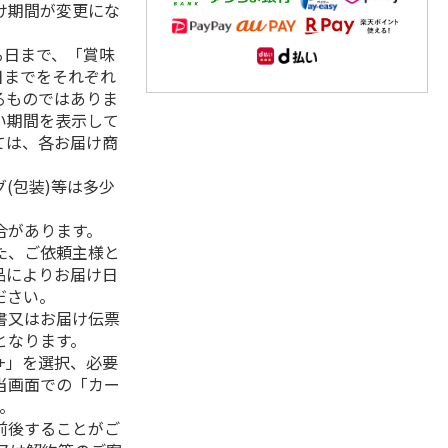
け期間が変更にな
る日まで、「賞味
日までをそれぞれ
るものではありま
い期間を表示して
ては、各お届け商
(包装)等は多少
合があります。
た、ご依頼主様と
品によりお届け日
ださい。
書又はお届け伝票
となります。
+」を選択、必要
当画面での「カー
。
前後することがご