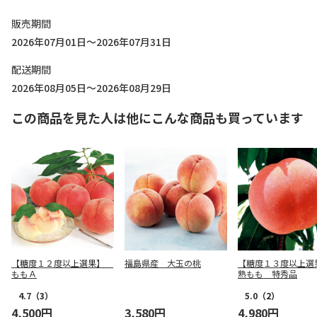
販売期間
2026年07月01日～2026年07月31日
配送期間
2026年08月05日～2026年08月29日
この商品を見た人は他にこんな商品も買っています
【糖度１２度以上選果】
福島県産 大玉の桃
【糖度１３度以上選
ももＡ
熟もも 特秀品
4.7
（3）
5.0
（2）
4,500円
3,580円
4,980円