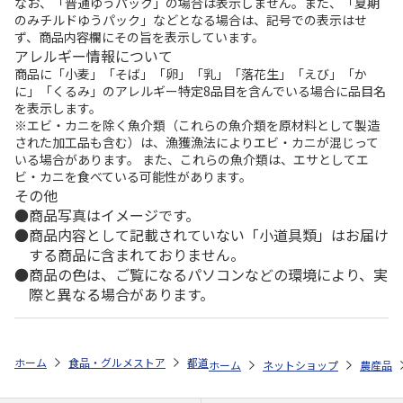
なお、「普通ゆうパック」の場合は表示しません。また、「夏期
のみチルドゆうパック」などとなる場合は、記号での表示はせ
ず、商品内容欄にその旨を表示しています。
アレルギー情報について
商品に「小麦」「そば」「卵」「乳」「落花生」「えび」「か
に」「くるみ」のアレルギー特定8品目を含んでいる場合に品目名
を表示します。
※エビ・カニを除く魚介類（これらの魚介類を原材料として製造
された加工品も含む）は、漁獲漁法によりエビ・カニが混じって
いる場合があります。 また、これらの魚介類は、エサとしてエ
ビ・カニを食べている可能性があります。
その他
商品写真はイメージです。
商品内容として記載されていない「小道具類」はお届け
する商品に含まれておりません。
商品の色は、ご覧になるパソコンなどの環境により、実
際と異なる場合があります。
ホーム
食品・グルメストア
都道府県から探す
福島県
【糖度１２
ホーム
ネットショップ
農産品