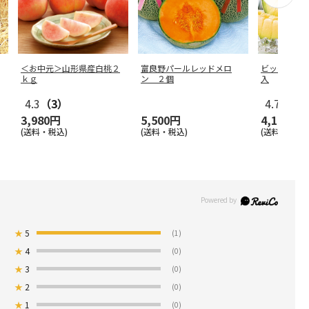
＜お中元＞山形県産白桃２
富良野パールレッドメロ
ビッグマス
ｋｇ
ン ２個
入
4.3
（3）
4.7
（10
3,980円
5,500円
4,150円
(送料・税込)
(送料・税込)
(送料・税込)
★
5
(1)
★
4
(0)
★
3
(0)
★
2
(0)
★
1
(0)