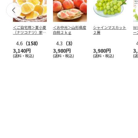
＜ご自宅用＞夏小夏
＜お中元＞山形県産
シャインマスカット
Ｗ
（ナツコナツ）家庭
白桃２ｋｇ
２房
ー
用３ｋｇ
4.6
（158）
4.3
（3）
3,140円
3,980円
3,980円
3
(送料・税込)
(送料・税込)
(送料・税込)
(