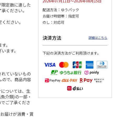
2026年07月11日～2026年08月15日
が限定数に達した
配送方法
ゆうパック
了承ください。
お届け時間帯
指定可
定ください。
のし
対応可
シャインマスカッ
福島県産 大玉の桃
【糖度１３度以上選
ト Ａ
果】完熟もも 特秀
品
5.0
（2）
決済方法
詳細はこちら
3,980円
3,580円
4,980円
ます。
(送料・税込)
(送料・税込)
(送料・税込)
ざいます。
下記の決済方法がご利用頂けます。
されていないもの
んので、商品内容
けについては、生
活魚介類)の一部・
のでご了承くださ
、お届けが消費・賞