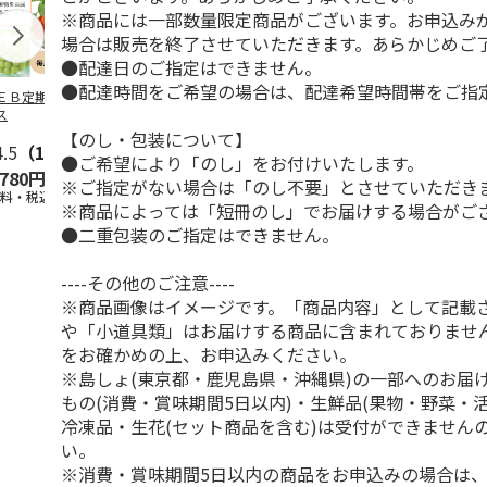
※商品には一部数量限定商品がございます。お申込み
場合は販売を終了させていただきます。あらかじめご
●配達日のご指定はできません。
●配達時間をご希望の場合は、配達希望時間帯をご指
ＥＢ定期便果物コ
ビッグマスクメロ
夏小夏 家庭用 ３
訳あり黄桃
ス
ン ２個入
ｋｇ
【のし・包装について】
4.5
（102）
4.7
（10）
4.6
（26）
●ご希望により「のし」をお付けいたします。
,780円
4,150円
3,140円
3,200円
※ご指定がない場合は「のし不要」とさせていただき
送料・税込)
(送料・税込)
(送料・税込)
(送料・税込)
※商品によっては「短冊のし」でお届けする場合がご
●二重包装のご指定はできません。
----その他のご注意----
※商品画像はイメージです。「商品内容」として記載
や「小道具類」はお届けする商品に含まれておりませ
をお確かめの上、お申込みください。
※島しょ(東京都・鹿児島県・沖縄県)の一部へのお届
もの(消費・賞味期間5日以内)・生鮮品(果物・野菜・
冷凍品・生花(セット商品を含む)は受付ができません
い。
※消費・賞味期間5日以内の商品をお申込みの場合は