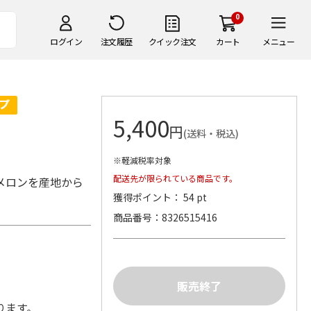
0
ログイン
注文履歴
クイック注文
カート
メニュー
5,400
円
(送料・税込)
※軽減税率対象
配送先が限られている商品です。
メロンを産地から
獲得ポイント： 54 pt
商品番号
8326515416
あります。