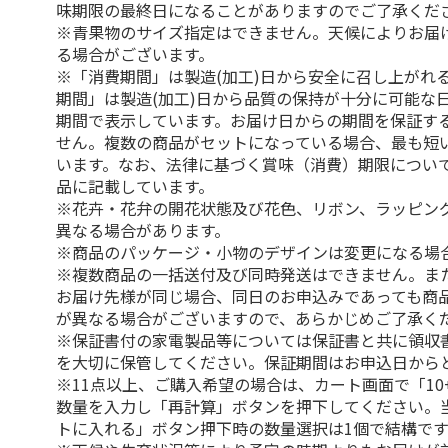
味期限の最終日になることがありますのでご了承くだ
※青果物のサイズ指定はできません。天候によりお届
る場合がございます。
※「消費期間」は製造(加工)日から安全に召し上がれ
期間」は製造(加工)日から品質の保持が十分に可能な
期間で表示しています。お届け日からの期間を保証す
せん。複数の商品がセットになっている場合、最も短
います。なお、法律に基づく賞味（消費）期限につい
品に記載しています。
※花卉・花弁の開花状態及び花色、リボン、ラッピング
異なる場合があります。
※商品のパッケージ・小物のデザインは変更になる場
※複数商品の一括送付及び同時発送はできません。ま
お届け先様が同じ場合、同日のお申込みであっても商
が異なる場合がございますので、あらかじめご了承く
※保証書付の家電製品等については保証書と共に領収
を大切に保管してください。保証期間はお申込日から
※11点以上、ご購入希望の場合は、カート画面で「10
数量を入力し「再計算」ボタンを押下してください。
トに入れる」ボタン押下時の数量選択は1個で結構です