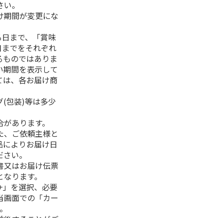
さい。
け期間が変更にな
る日まで、「賞味
日までをそれぞれ
るものではありま
い期間を表示して
ては、各お届け商
(包装)等は多少
合があります。
た、ご依頼主様と
品によりお届け日
ださい。
書又はお届け伝票
となります。
+」を選択、必要
当画面での「カー
。