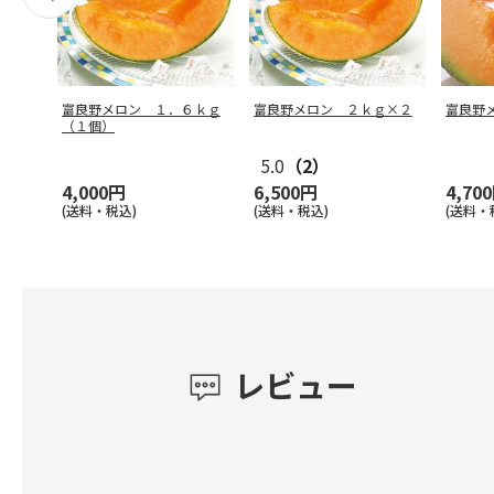
富良野メロン １．６ｋｇ
富良野メロン ２ｋｇ×２
富良野
（１個）
5.0
（2）
4,000円
6,500円
4,70
(送料・税込)
(送料・税込)
(送料・
レビュー