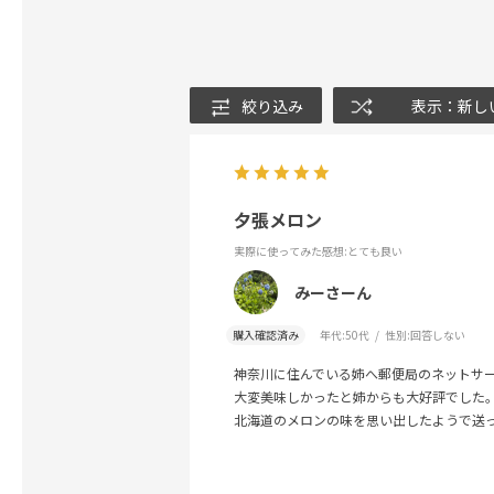
絞り込み
表示：新し
夕張メロン
実際に使ってみた感想
:とても良い
みーさーん
購入確認済み
年代:
50代
性別:
回答しない
神奈川に住んでいる姉へ郵便局のネットサ
大変美味しかったと姉からも大好評でした
北海道のメロンの味を思い出したようで送