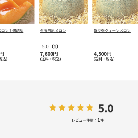
メロン１個詰め
夕張日原メロン
新夕張クィーンメロン
5.0
（1）
0円
7,600円
4,500円
税込)
(送料・税込)
(送料・税込)
5.0
1
レビュー件数：
件