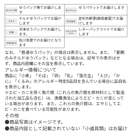
ゆうパック等でお届けしま
ゆうパケットでお届けします
す
チルドゆうパックでお届け
定形外郵便(簡易書留)でお届
します
けします
冷凍ゆうパックでお届けし
レターパックライトでお届け
ます。
します
佐川急便でのお届けとなり
ます
なお、「普通ゆうパック」の場合は表示しません。また、「夏期
のみチルドゆうパック」などとなる場合は、記号での表示はせ
ず、商品内容欄にその旨を表示しています。
アレルギー情報について
商品に「小麦」「そば」「卵」「乳」「落花生」「えび」「か
に」「くるみ」のアレルギー特定8品目を含んでいる場合に品目名
を表示します。
※エビ・カニを除く魚介類（これらの魚介類を原材料として製造
された加工品も含む）は、漁獲漁法によりエビ・カニが混じって
いる場合があります。 また、これらの魚介類は、エサとしてエ
ビ・カニを食べている可能性があります。
その他
商品写真はイメージです。
商品内容として記載されていない「小道具類」はお届け