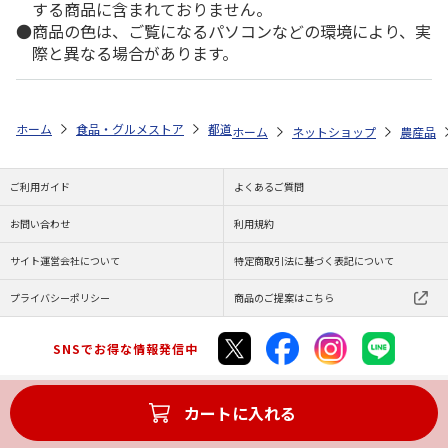
する商品に含まれておりません。
商品の色は、ご覧になるパソコンなどの環境により、実
際と異なる場合があります。
ホーム
食品・グルメストア
都道府県から探す
宮崎県
【糖度１２
ホーム
ネットショップ
農産品
ご利用ガイド
よくあるご質問
お問い合わせ
利用規約
サイト運営会社について
特定商取引法に基づく表記について
プライバシーポリシー
商品のご提案はこちら
SNSでお得な情報発信中
カートに入れる
Copyright (C) JAPAN POST Co.,Ltd. All Rights Reserved.