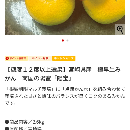
1
2
【糖度１２度以上選果】宮崎県産 極早生み
かん 南国の陽蜜「陽宝」
「根域制限マルチ栽培」に「点滴かん水」を組み合わせて
栽培された甘さと酸味のバランスが良くコクのあるみかん
です。
●商品内容／2.6kg
●原産地／宮崎県