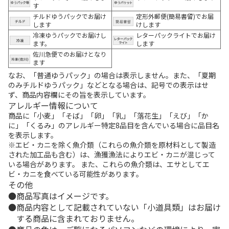
す
チルドゆうパックでお届け
定形外郵便(簡易書留)でお届
します
けします
冷凍ゆうパックでお届けし
レターパックライトでお届け
ます。
します
佐川急便でのお届けとなり
ます
なお、「普通ゆうパック」の場合は表示しません。また、「夏期
のみチルドゆうパック」などとなる場合は、記号での表示はせ
ず、商品内容欄にその旨を表示しています。
アレルギー情報について
商品に「小麦」「そば」「卵」「乳」「落花生」「えび」「か
に」「くるみ」のアレルギー特定8品目を含んでいる場合に品目名
を表示します。
※エビ・カニを除く魚介類（これらの魚介類を原材料として製造
された加工品も含む）は、漁獲漁法によりエビ・カニが混じって
いる場合があります。 また、これらの魚介類は、エサとしてエ
ビ・カニを食べている可能性があります。
その他
商品写真はイメージです。
商品内容として記載されていない「小道具類」はお届け
する商品に含まれておりません。