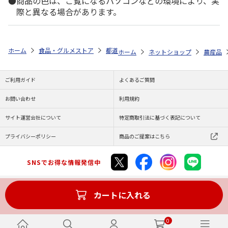
商品の色は、ご覧になるパソコンなどの環境により、実
際と異なる場合があります。
ホーム
食品・グルメストア
都道府県から探す
宮崎県
宮崎県西都
ホーム
ネットショップ
農産品
ご利用ガイド
よくあるご質問
お問い合わせ
利用規約
サイト運営会社について
特定商取引法に基づく表記について
プライバシーポリシー
商品のご提案はこちら
SNSでお得な情報発信中
カートに入れる
Copyright (C) JAPAN POST Co.,Ltd. All Rights Reserved.
0