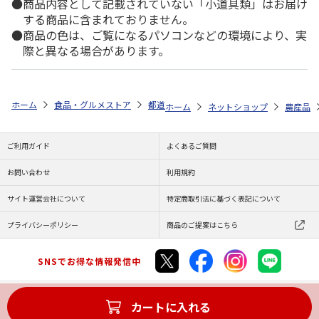
商品内容として記載されていない「小道具類」はお届け
する商品に含まれておりません。
商品の色は、ご覧になるパソコンなどの環境により、実
際と異なる場合があります。
ホーム
食品・グルメストア
都道府県から探す
山形県
山形県産 
ホーム
ネットショップ
農産品
ご利用ガイド
よくあるご質問
お問い合わせ
利用規約
サイト運営会社について
特定商取引法に基づく表記について
プライバシーポリシー
商品のご提案はこちら
SNSでお得な情報発信中
カートに入れる
Copyright (C) JAPAN POST Co.,Ltd. All Rights Reserved.