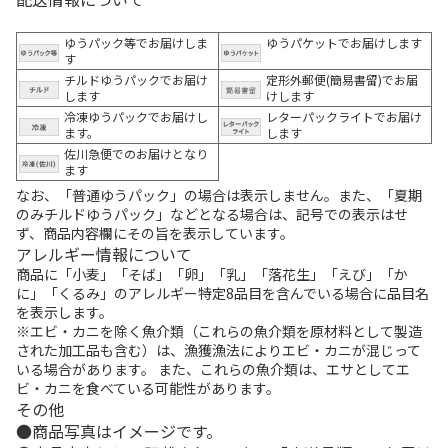
ゆうパック等でお届けしま
ゆうパケットでお届けします
す
チルドゆうパックでお届け
定形外郵便(簡易書留)でお届
します
けします
冷凍ゆうパックでお届けし
レターパックライトでお届け
ます。
します
佐川急便でのお届けとなり
ます
なお、「普通ゆうパック」の場合は表示しません。また、「夏期
のみチルドゆうパック」などとなる場合は、記号での表示はせ
ず、商品内容欄にその旨を表示しています。
アレルギー情報について
商品に「小麦」「そば」「卵」「乳」「落花生」「えび」「か
に」「くるみ」のアレルギー特定8品目を含んでいる場合に品目名
を表示します。
※エビ・カニを除く魚介類（これらの魚介類を原材料として製造
された加工品も含む）は、漁獲漁法によりエビ・カニが混じって
いる場合があります。 また、これらの魚介類は、エサとしてエ
ビ・カニを食べている可能性があります。
その他
商品写真はイメージです。