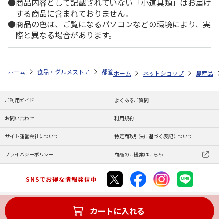
商品内容として記載されていない「小道具類」はお届け
する商品に含まれておりません。
商品の色は、ご覧になるパソコンなどの環境により、実
際と異なる場合があります。
ホーム
食品・グルメストア
都道府県から探す
山形県
種なしデラ
ホーム
ネットショップ
農産品
ご利用ガイド
よくあるご質問
お問い合わせ
利用規約
サイト運営会社について
特定商取引法に基づく表記について
プライバシーポリシー
商品のご提案はこちら
SNSでお得な情報発信中
カートに入れる
Copyright (C) JAPAN POST Co.,Ltd. All Rights Reserved.