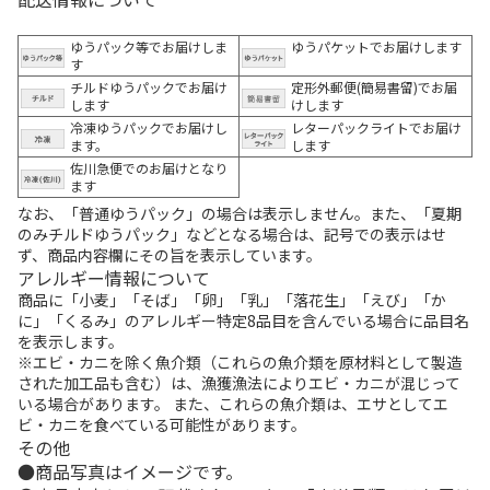
ゆうパック等でお届けしま
ゆうパケットでお届けします
す
チルドゆうパックでお届け
定形外郵便(簡易書留)でお届
します
けします
冷凍ゆうパックでお届けし
レターパックライトでお届け
ます。
します
佐川急便でのお届けとなり
ます
なお、「普通ゆうパック」の場合は表示しません。また、「夏期
のみチルドゆうパック」などとなる場合は、記号での表示はせ
ず、商品内容欄にその旨を表示しています。
アレルギー情報について
商品に「小麦」「そば」「卵」「乳」「落花生」「えび」「か
に」「くるみ」のアレルギー特定8品目を含んでいる場合に品目名
を表示します。
※エビ・カニを除く魚介類（これらの魚介類を原材料として製造
された加工品も含む）は、漁獲漁法によりエビ・カニが混じって
いる場合があります。 また、これらの魚介類は、エサとしてエ
ビ・カニを食べている可能性があります。
その他
商品写真はイメージです。