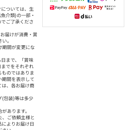
けについては、生
活魚介類)の一部・
のでご了承くださ
、お届けが消費・賞
さい。
け期間が変更にな
る日まで、「賞味
日までをそれぞれ
るものではありま
い期間を表示して
ては、各お届け商
(包装)等は多少
合があります。
た、ご依頼主様と
品によりお届け日