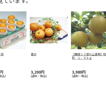
見ています。
き梨
豊水
【糖度１２度以上選果】和
梨 １．５ｋｇ
0円
3,200円
3,980円
税込)
(送料・税込)
(送料・税込)