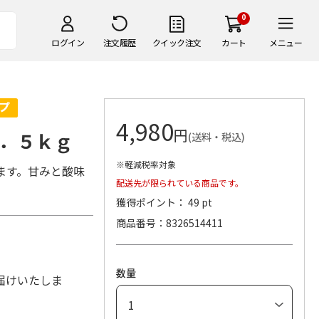
0
ログイン
注文履歴
クイック注文
カート
メニュー
4,980
円
．５ｋｇ
(送料・税込)
※軽減税率対象
ます。甘みと酸味
配送先が限られている商品です。
獲得ポイント： 49 pt
商品番号
8326514411
数量
届けいたしま