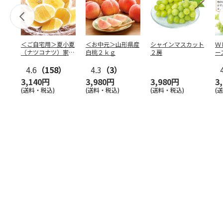
＜ご自宅用＞夏小夏
＜お中元＞山形県産
シャインマスカット
Ｗ
（ナツコナツ）家庭
白桃２ｋｇ
２房
ー
用３ｋｇ
4.6
（158）
4.3
（3）
3,140円
3,980円
3,980円
3
(送料・税込)
(送料・税込)
(送料・税込)
(