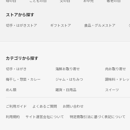
母の日
こどもの日
父の日
お中元
敬老の日
ストアから探す
切手・はがきストア
ギフトストア
食品・グルメストア
カテゴリから探す
切手・はがき
海鮮お取り寄せ
肉お取り寄せ
梅干し・惣菜・カレー
ジャム・はちみつ
調味料・ドレッ
めん類
雑貨・日用品
スイーツ
ご利用ガイド
よくあるご質問
お問い合わせ
利用規約
サイト運営会社について
特定商取引法に基づく表記について