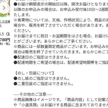
●お届け期間表示の開始日以降、順次お届けとなりま
以降のお申込みの場合は、お申込み受付後10日～2週
たします。
※青果物については、天候、作柄状況により、商品の
ＥＢ定期便果物コ
ビッグマスクメロ
夏小夏 家庭用 ３
訳あり黄桃
場合や、販売を終了させていただく場合があります。
ス
ン ２個入
ｋｇ
ください。
4.5
（102）
4.7
（10）
4.6
（26）
※お届けまでに祝日・お盆期間をはさむ場合、お届け
,780円
4,150円
3,140円
3,200円
とがございます。あらかじめご了承ください。
送料・税込)
(送料・税込)
(送料・税込)
(送料・税込)
※商品には一部数量限定商品がございます。お申込み
場合は販売を終了させていただきます。あらかじめご
●配達日のご指定はできません。
●配達時間をご希望の場合は、配達希望時間帯をご指
【のし・包装について】
●のし紙のご指定はできません。
●二重包装のご指定はできません。
----その他のご注意----
※商品画像はイメージです。「商品内容」として記載
や「小道具類」はお届けする商品に含まれておりませ