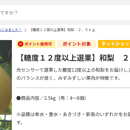
めこみました！
【糖度１２度以上選果】和梨 ２．５ｋｇ
【糖度１２度以上選果】和梨 ２
光センサーで選果した糖度12度以上の和梨をお届けし
のバランスが良く、みずみずしい果肉が特徴です。
●商品内容／2.5kg（秀：4～8個）
※品種は幸水・豊水・あきづき・新高のいずれかをお
す。