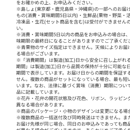
をお確かめの上、お申込みください。
※島しょ(東京都・鹿児島県・沖縄県)の一部へのお届
もの(消費・賞味期間5日以内)・生鮮品(果物・野菜・
冷凍品・生花(セット商品を含む)は受付ができません
い。
※消費・賞味期間5日以内の商品をお申込みの場合は
味期限の最終日になることがありますのでご了承くだ
※青果物のサイズ指定はできません。天候によりお届
る場合がございます。
※「消費期間」は製造(加工)日から安全に召し上がれ
期間」は製造(加工)日から品質の保持が十分に可能な
期間で表示しています。お届け日からの期間を保証す
せん。複数の商品がセットになっている場合、最も短
います。なお、法律に基づく賞味（消費）期限につい
品に記載しています。
※花卉・花弁の開花状態及び花色、リボン、ラッピング
異なる場合があります。
※商品のパッケージ・小物のデザインは変更になる場
※複数商品の一括送付及び同時発送はできません。ま
お届け先様が同じ場合、同日のお申込みであっても商