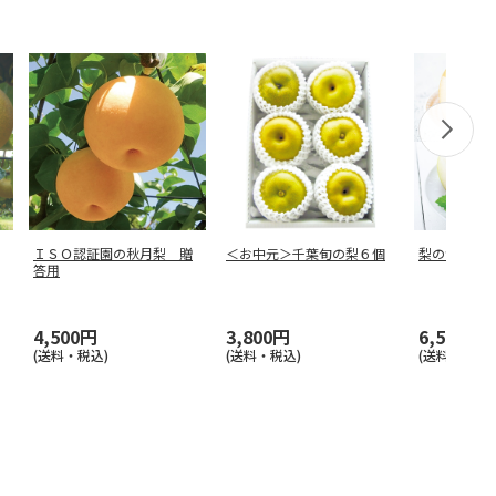
ＩＳＯ認証園の秋月梨 贈
＜お中元＞千葉旬の梨６個
梨の食べ比
答用
4,500円
3,800円
6,500円
(送料・税込)
(送料・税込)
(送料・税込)