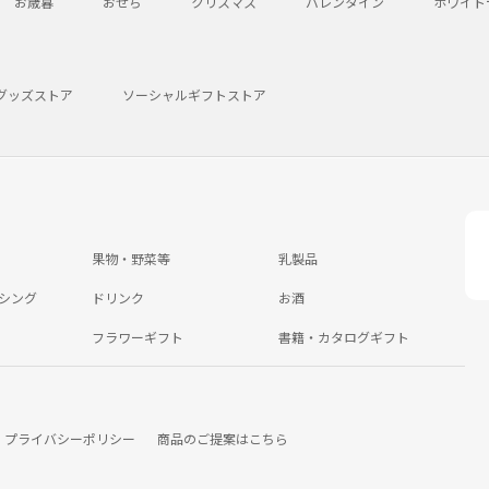
お歳暮
おせち
クリスマス
バレンタイン
ホワイト
グッズストア
ソーシャルギフトストア
果物・野菜等
乳製品
シング
ドリンク
お酒
フラワーギフト
書籍・カタログギフト
プライバシーポリシー
商品のご提案はこちら