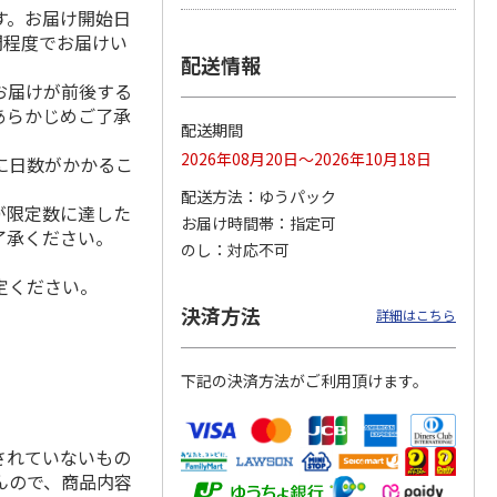
す。お届け開始日
間程度でお届けい
配送情報
お届けが前後する
シャインマスカッ
福島県産 大玉の桃
【糖度１３度以上選
あらかじめご了承
ト Ａ
果】完熟もも 特秀
配送期間
品
5.0
（2）
2026年08月20日～2026年10月18日
に日数がかかるこ
3,980円
3,580円
4,980円
配送方法
ゆうパック
(送料・税込)
(送料・税込)
(送料・税込)
が限定数に達した
お届け時間帯
指定可
了承ください。
のし
対応不可
定ください。
決済方法
詳細はこちら
下記の決済方法がご利用頂けます。
されていないもの
んので、商品内容