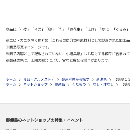
商品に「小麦」「そば」「卵」「乳」「落花生」「えび」「かに」「くるみ」
※エビ・カニを除く魚介類（これらの魚介類を原材料として製造された加工品
※商品写真はイメージです。
※商品内容として記載されていない「小道具類」はお届けする商品に含まれて
※商品の色は、印刷の都合により、実際と異なる場合があります。
ホーム
食品・グルメストア
都道府県から探す
新潟県
【糖度１
ホーム
ネットショップ
農産品
くだもの
なし・洋なし
【糖
郵便局のネットショップの特集・イベント