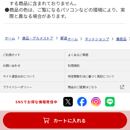
する商品に含まれておりません。
商品の色は、ご覧になるパソコンなどの環境により、実
際と異なる場合があります。
ホーム
食品・グルメストア
都道府県から探す
北海道
富良野メロ
ホーム
ネットショップ
農産品
ご利用ガイド
よくあるご質問
お問い合わせ
利用規約
サイト運営会社について
特定商取引法に基づく表記について
プライバシーポリシー
商品のご提案はこちら
SNSでお得な情報発信中
カートに入れる
Copyright (C) JAPAN POST Co.,Ltd. All Rights Reserved.