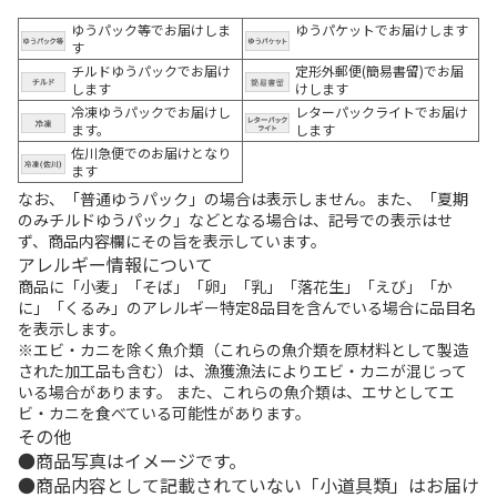
ゆうパック等でお届けしま
ゆうパケットでお届けします
す
チルドゆうパックでお届け
定形外郵便(簡易書留)でお届
します
けします
冷凍ゆうパックでお届けし
レターパックライトでお届け
ます。
します
佐川急便でのお届けとなり
ます
なお、「普通ゆうパック」の場合は表示しません。また、「夏期
のみチルドゆうパック」などとなる場合は、記号での表示はせ
ず、商品内容欄にその旨を表示しています。
アレルギー情報について
商品に「小麦」「そば」「卵」「乳」「落花生」「えび」「か
に」「くるみ」のアレルギー特定8品目を含んでいる場合に品目名
を表示します。
※エビ・カニを除く魚介類（これらの魚介類を原材料として製造
された加工品も含む）は、漁獲漁法によりエビ・カニが混じって
いる場合があります。 また、これらの魚介類は、エサとしてエ
ビ・カニを食べている可能性があります。
その他
商品写真はイメージです。
商品内容として記載されていない「小道具類」はお届け