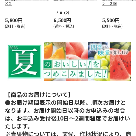
×２
ン ２個
5.0
（2）
5,800円
6,500円
5,500円
(送料・税込)
(送料・税込)
(送料・税込)
【商品のお届けについて】
●お届け期間表示の開始日以降、順次お届けと
なります。お届け開始日以降のお申込みの場合
は、お申込み受付後10日～2週間程度でお届けい
たします。
※青果物については、天候、作柄状況により、商