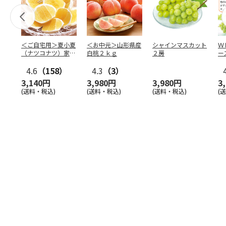
＜ご自宅用＞夏小夏
＜お中元＞山形県産
シャインマスカット
Ｗ
（ナツコナツ）家庭
白桃２ｋｇ
２房
ー
用３ｋｇ
4.6
（158）
4.3
（3）
3,140円
3,980円
3,980円
3
(送料・税込)
(送料・税込)
(送料・税込)
(