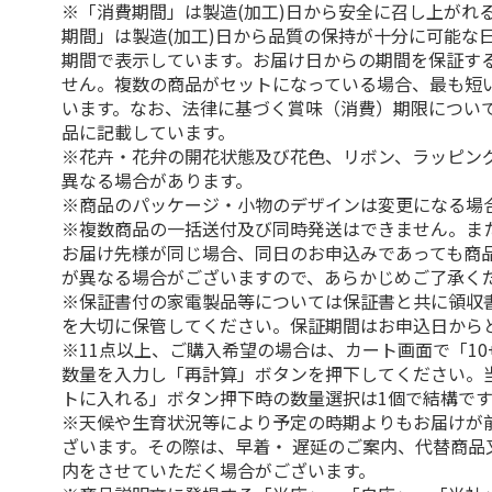
※「消費期間」は製造(加工)日から安全に召し上がれ
期間」は製造(加工)日から品質の保持が十分に可能な
期間で表示しています。お届け日からの期間を保証す
せん。複数の商品がセットになっている場合、最も短
います。なお、法律に基づく賞味（消費）期限につい
品に記載しています。
※花卉・花弁の開花状態及び花色、リボン、ラッピング
異なる場合があります。
※商品のパッケージ・小物のデザインは変更になる場
※複数商品の一括送付及び同時発送はできません。ま
お届け先様が同じ場合、同日のお申込みであっても商
が異なる場合がございますので、あらかじめご了承く
※保証書付の家電製品等については保証書と共に領収
を大切に保管してください。保証期間はお申込日から
※11点以上、ご購入希望の場合は、カート画面で「10
数量を入力し「再計算」ボタンを押下してください。
トに入れる」ボタン押下時の数量選択は1個で結構です
※天候や生育状況等により予定の時期よりもお届けが
ざいます。その際は、早着・ 遅延のご案内、代替商品
内をさせていただく場合がございます。