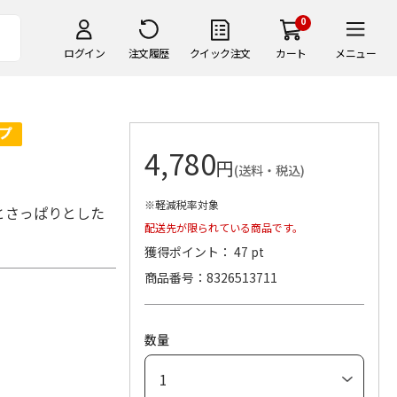
0
ログイン
注文履歴
クイック注文
カート
メニュー
4,780
円
(送料・税込)
※軽減税率対象
とさっぱりとした
配送先が限られている商品です。
獲得ポイント： 47 pt
商品番号
8326513711
数量