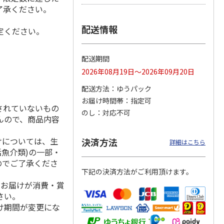
了承ください。
配送情報
定ください。
シャインマスカッ
福島県産 大玉の桃
【糖度１３度以上選
ト Ａ
果】完熟もも 特秀
配送期間
品
5.0
（2）
2026年08月19日～2026年09月20日
3,980円
3,580円
4,980円
配送方法
ゆうパック
(送料・税込)
(送料・税込)
(送料・税込)
お届け時間帯
指定可
されていないもの
のし
対応不可
んので、商品内容
けについては、生
決済方法
詳細はこちら
活魚介類)の一部・
のでご了承くださ
下記の決済方法がご利用頂けます。
、お届けが消費・賞
さい。
け期間が変更にな