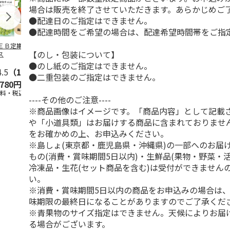
場合は販売を終了させていただきます。あらかじめご
●配達日のご指定はできません。
●配達時間をご希望の場合は、配達希望時間帯をご指
ＥＢ定期便果物コ
ビッグマスクメロ
夏小夏 家庭用 ３
訳あり黄桃
【のし・包装について】
ス
ン ２個入
ｋｇ
●のし紙のご指定はできません。
4.5
（102）
4.7
（10）
4.6
（26）
●二重包装のご指定はできません。
,780円
4,150円
3,140円
3,200円
送料・税込)
(送料・税込)
(送料・税込)
(送料・税込)
----その他のご注意----
※商品画像はイメージです。「商品内容」として記載
や「小道具類」はお届けする商品に含まれておりませ
をお確かめの上、お申込みください。
※島しょ(東京都・鹿児島県・沖縄県)の一部へのお届
もの(消費・賞味期間5日以内)・生鮮品(果物・野菜・
冷凍品・生花(セット商品を含む)は受付ができません
い。
※消費・賞味期間5日以内の商品をお申込みの場合は
味期限の最終日になることがありますのでご了承くだ
※青果物のサイズ指定はできません。天候によりお届
る場合がございます。