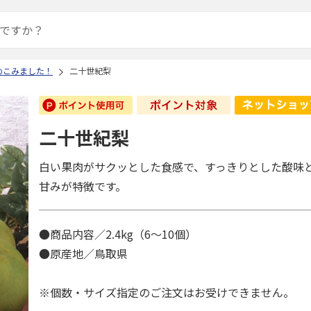
めこみました！
二十世紀梨
二十世紀梨
白い果肉がサクッとした食感で、すっきりとした酸味
甘みが特徴です。
●商品内容／2.4kg（6～10個）
●原産地／鳥取県
※個数・サイズ指定のご注文はお受けできません。