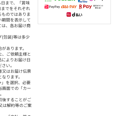
る日まで、「賞味
日までをそれぞれ
るものではありま
い期間を表示して
ては、各お届け商
(包装)等は多少
合があります。
た、ご依頼主様と
品によりお届け日
ださい。
書又はお届け伝票
となります。
+」を選択、必要
当画面での「カー
。
前後することがご
又は解約等のご案