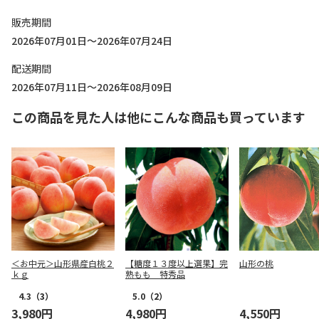
販売期間
2026年07月01日～2026年07月24日
配送期間
2026年07月11日～2026年08月09日
この商品を見た人は他にこんな商品も買っています
＜お中元＞山形県産白桃２
【糖度１３度以上選果】完
山形の桃
ｋｇ
熟もも 特秀品
4.3
（3）
5.0
（2）
3,980円
4,980円
4,550円