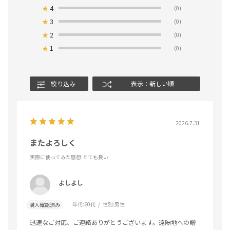
★
4
(0)
★
3
(0)
★
2
(0)
★
1
(0)
絞り込み
表示：新しい順
2026.7.31
またよろしく
実際に使ってみた感想
:とても良い
よしよし
年代:
60代
性別:
男性
購入確認済み
迅速なご対応、ご連絡ありがとうございます。遠隔地への贈