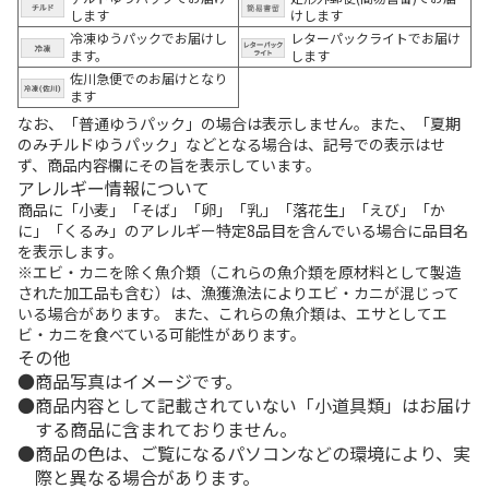
します
けします
冷凍ゆうパックでお届けし
レターパックライトでお届け
ます。
します
佐川急便でのお届けとなり
ます
なお、「普通ゆうパック」の場合は表示しません。また、「夏期
のみチルドゆうパック」などとなる場合は、記号での表示はせ
ず、商品内容欄にその旨を表示しています。
アレルギー情報について
商品に「小麦」「そば」「卵」「乳」「落花生」「えび」「か
に」「くるみ」のアレルギー特定8品目を含んでいる場合に品目名
を表示します。
※エビ・カニを除く魚介類（これらの魚介類を原材料として製造
された加工品も含む）は、漁獲漁法によりエビ・カニが混じって
いる場合があります。 また、これらの魚介類は、エサとしてエ
ビ・カニを食べている可能性があります。
その他
商品写真はイメージです。
商品内容として記載されていない「小道具類」はお届け
する商品に含まれておりません。
商品の色は、ご覧になるパソコンなどの環境により、実
際と異なる場合があります。