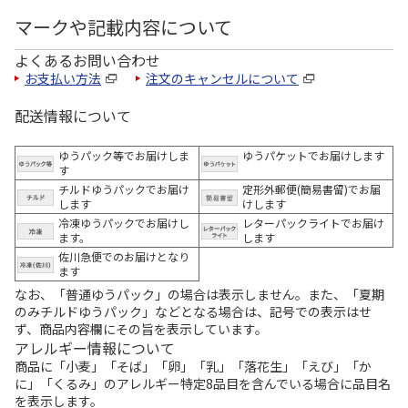
マークや記載内容について
よくあるお問い合わせ
お支払い方法
注文のキャンセルについて
配送情報について
ゆうパック等でお届けしま
ゆうパケットでお届けします
す
チルドゆうパックでお届け
定形外郵便(簡易書留)でお届
します
けします
冷凍ゆうパックでお届けし
レターパックライトでお届け
ます。
します
佐川急便でのお届けとなり
ます
なお、「普通ゆうパック」の場合は表示しません。また、「夏期
のみチルドゆうパック」などとなる場合は、記号での表示はせ
ず、商品内容欄にその旨を表示しています。
アレルギー情報について
商品に「小麦」「そば」「卵」「乳」「落花生」「えび」「か
に」「くるみ」のアレルギー特定8品目を含んでいる場合に品目名
を表示します。