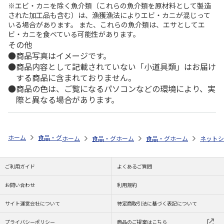
※エビ・カニを除く魚介類（これらの魚介類を原材料として製造
された加工品も含む）は、漁獲漁法によりエビ・カニが混じって
いる場合があります。 また、これらの魚介類は、エサとしてエ
ビ・カニを食べている可能性があります。
その他
商品写真はイメージです。
商品内容として記載されていない「小道具類」はお届け
する商品に含まれておりません。
商品の色は、ご覧になるパソコンなどの環境により、実
際と異なる場合があります。
ホーム
食品・グルメストア
都道府県から探す
青森県
【光センサ
ホーム
食品・グルメストア
ホーム
食品・グルメストア
都道府県から探す
ホーム
ネットシ
都道
山
ご利用ガイド
よくあるご質問
お問い合わせ
利用規約
サイト運営会社について
特定商取引法に基づく表記について
プライバシーポリシー
商品のご提案はこちら