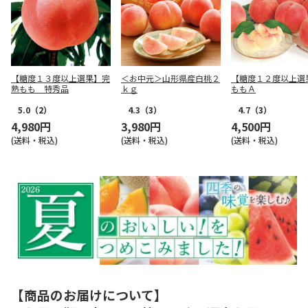
【糖度１３度以上選果】完
＜お中元＞山形県産白桃２
【糖度１２度以上
熟もも 特秀品
ｋｇ
ももＡ
5.0
（2）
4.3
（3）
4.7
（3）
4,980円
3,980円
4,500円
(送料・税込)
(送料・税込)
(送料・税込)
【商品のお届けについて】