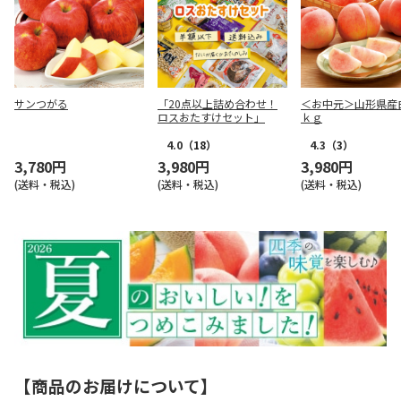
サンつがる
「20点以上詰め合わせ！
＜お中元＞山形県産
ロスおたすけセット」
ｋｇ
4.0
（18）
4.3
（3）
3,780円
3,980円
3,980円
(送料・税込)
(送料・税込)
(送料・税込)
【商品のお届けについて】