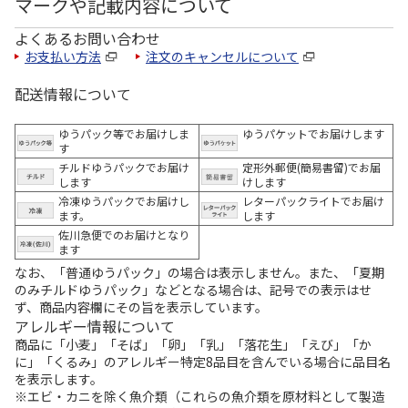
マークや記載内容について
よくあるお問い合わせ
お支払い方法
注文のキャンセルについて
配送情報について
ゆうパック等でお届けしま
ゆうパケットでお届けします
す
チルドゆうパックでお届け
定形外郵便(簡易書留)でお届
します
けします
冷凍ゆうパックでお届けし
レターパックライトでお届け
ます。
します
佐川急便でのお届けとなり
ます
なお、「普通ゆうパック」の場合は表示しません。また、「夏期
のみチルドゆうパック」などとなる場合は、記号での表示はせ
ず、商品内容欄にその旨を表示しています。
アレルギー情報について
商品に「小麦」「そば」「卵」「乳」「落花生」「えび」「か
に」「くるみ」のアレルギー特定8品目を含んでいる場合に品目名
を表示します。
※エビ・カニを除く魚介類（これらの魚介類を原材料として製造