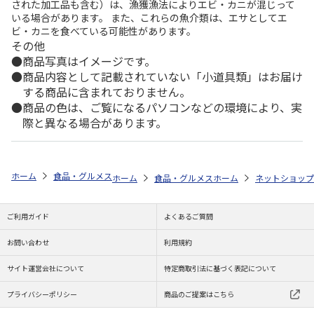
された加工品も含む）は、漁獲漁法によりエビ・カニが混じって
いる場合があります。 また、これらの魚介類は、エサとしてエ
ビ・カニを食べている可能性があります。
その他
商品写真はイメージです。
商品内容として記載されていない「小道具類」はお届け
する商品に含まれておりません。
商品の色は、ご覧になるパソコンなどの環境により、実
際と異なる場合があります。
ホーム
食品・グルメストア
都道府県から探す
山形県
秋りんご 
ホーム
食品・グルメストア
ホーム
都道府県から探す
ネットショップ
ご利用ガイド
よくあるご質問
お問い合わせ
利用規約
サイト運営会社について
特定商取引法に基づく表記について
プライバシーポリシー
商品のご提案はこちら