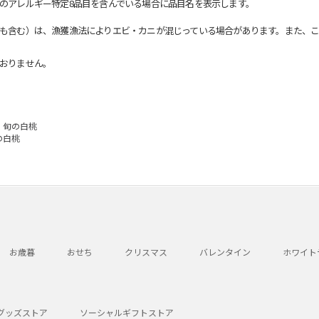
のアレルギー特定8品目を含んでいる場合に品目名を表示します。
も含む）は、漁獲漁法によりエビ・カニが混じっている場合があります。また、こ
おりません。
 旬の白桃
の白桃
お歳暮
おせち
クリスマス
バレンタイン
ホワイト
グッズストア
ソーシャルギフトストア