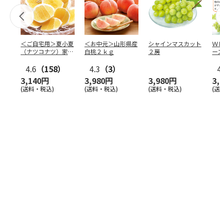
＜ご自宅用＞夏小夏
＜お中元＞山形県産
シャインマスカット
Ｗ
（ナツコナツ）家庭
白桃２ｋｇ
２房
ー
用３ｋｇ
4.6
（158）
4.3
（3）
3,140円
3,980円
3,980円
3
(送料・税込)
(送料・税込)
(送料・税込)
(