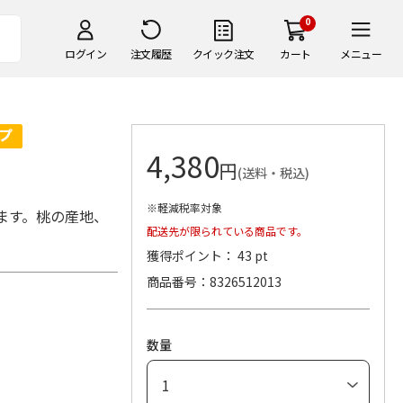
0
ログイン
注文履歴
クイック注文
カート
メニュー
4,380
円
(送料・税込)
※軽減税率対象
ます。桃の産地、
配送先が限られている商品です。
獲得ポイント： 43 pt
商品番号
8326512013
数量