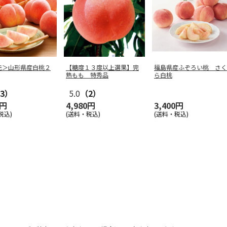
元＞山形県産白桃２
【糖度１３度以上選果】完
福島県産ふぞろい桃 さく
熟もも 特秀品
ら白桃
3）
5.0
（2）
0円
4,980円
3,400円
税込)
(送料・税込)
(送料・税込)