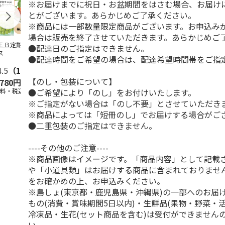
※お届けまでに祝日・お盆期間をはさむ場合、お届け
とがございます。あらかじめご了承ください。
※商品には一部数量限定商品がございます。お申込み
場合は販売を終了させていただきます。あらかじめご
ＥＢ定期便果物コ
ビッグマスクメロ
夏小夏 家庭用 ３
訳あり黄桃
●配達日のご指定はできません。
ス
ン ２個入
ｋｇ
●配達時間をご希望の場合は、配達希望時間帯をご指
4.5
（102）
4.7
（10）
4.6
（26）
【のし・包装について】
,780円
4,150円
3,140円
3,200円
●ご希望により「のし」をお付けいたします。
送料・税込)
(送料・税込)
(送料・税込)
(送料・税込)
※ご指定がない場合は「のし不要」とさせていただき
※商品によっては「短冊のし」でお届けする場合がご
●二重包装のご指定はできません。
----その他のご注意----
※商品画像はイメージです。「商品内容」として記載
や「小道具類」はお届けする商品に含まれておりませ
をお確かめの上、お申込みください。
※島しょ(東京都・鹿児島県・沖縄県)の一部へのお届
もの(消費・賞味期間5日以内)・生鮮品(果物・野菜・
冷凍品・生花(セット商品を含む)は受付ができません