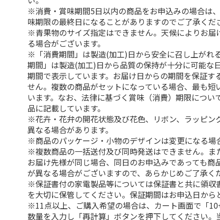
い。
※消費・賞味期間5日以内の商品をお申込みの場合は
味期限の最終日になることがありますのでご了承くだ
※青果物のサイズ指定はできません。天候によりお届
る場合がございます。
※「消費期間」は製造(加工)日から安全に召し上がれ
期間」は製造(加工)日から品質の保持が十分に可能な
期間で表示しています。お届け日からの期間を保証す
せん。複数の商品がセットになっている場合、最も短
います。なお、法律に基づく賞味（消費）期限につい
品に記載しています。
※花卉・花弁の開花状態及び花色、リボン、ラッピング
異なる場合があります。
※商品のパッケージ・小物のデザインは変更になる場
※複数商品の一括送付及び同時発送はできません。ま
お届け先様が同じ場合、同日のお申込みであっても商
が異なる場合がございますので、あらかじめご了承く
※保証書付の家電製品等については保証書と共に領収
を大切に保管してください。保証期間はお申込日から
※11点以上、ご購入希望の場合は、カート画面で「10
数量を入力し「再計算」ボタンを押下してください。