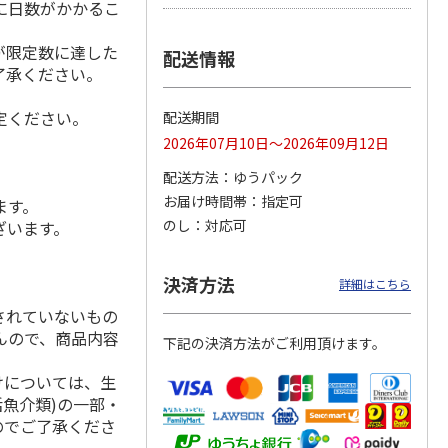
に日数がかかるこ
が限定数に達した
配送情報
了承ください。
シャインマスカッ
福島県産 大玉の桃
【糖度１３度以上選
ト Ａ
果】完熟もも 特秀
定ください。
配送期間
品
5.0
（2）
2026年07月10日～2026年09月12日
3,980円
3,580円
4,980円
配送方法
ゆうパック
(送料・税込)
(送料・税込)
(送料・税込)
お届け時間帯
指定可
ます。
のし
対応可
ざいます。
決済方法
詳細はこちら
されていないもの
んので、商品内容
下記の決済方法がご利用頂けます。
けについては、生
活魚介類)の一部・
のでご了承くださ