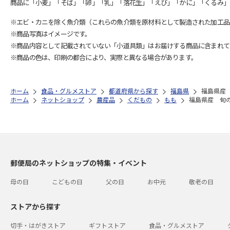
商品に「小麦」「そば」「卵」「乳」「落花生」「えび」「かに」「くるみ」
※エビ・カニを除く魚介類（これらの魚介類を原材料として製造された加工品
※商品写真はイメージです。
※商品内容として記載されていない「小道具類」はお届けする商品に含まれて
※商品の色は、印刷の都合により、実際と異なる場合があります。
ホーム
食品・グルメストア
都道府県から探す
福島県
福島県産
ホーム
ネットショップ
農産品
くだもの
もも
福島県産 旬
郵便局のネットショップの特集・イベント
母の日
こどもの日
父の日
お中元
敬老の日
ストアから探す
切手・はがきストア
ギフトストア
食品・グルメストア