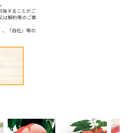
。
前後することがご
又は解約等のご案
」、「自社」等の