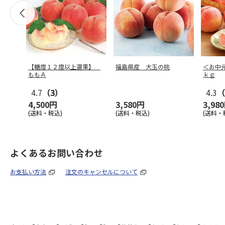
【糖度１２度以上選果】
福島県産 大玉の桃
＜お中
ももＡ
ｋｇ
4.7
（3）
4.3
（
4,500円
3,580円
3,98
(送料・税込)
(送料・税込)
(送料・
よくあるお問い合わせ
お支払い方法
注文のキャンセルについて