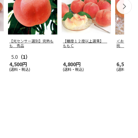
【光センサー選別】完熟も
【糖度１２度以上選果】
＜お中元＞
も 秀品
ももＣ
桃 １．８
5.0
（1）
4,500円
4,800円
6,500円
(送料・税込)
(送料・税込)
(送料・税込)