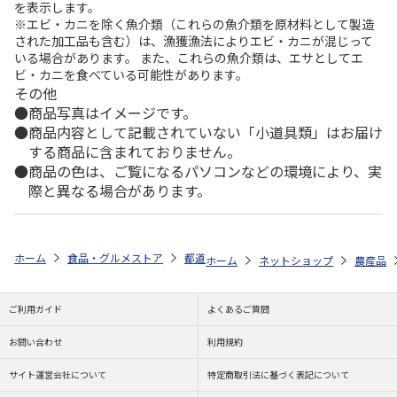
を表示します。
※エビ・カニを除く魚介類（これらの魚介類を原材料として製造
された加工品も含む）は、漁獲漁法によりエビ・カニが混じって
いる場合があります。 また、これらの魚介類は、エサとしてエ
ビ・カニを食べている可能性があります。
その他
商品写真はイメージです。
商品内容として記載されていない「小道具類」はお届け
する商品に含まれておりません。
商品の色は、ご覧になるパソコンなどの環境により、実
際と異なる場合があります。
ホーム
食品・グルメストア
都道府県から探す
福島県
【糖度１２
ホーム
ネットショップ
農産品
ご利用ガイド
よくあるご質問
お問い合わせ
利用規約
サイト運営会社について
特定商取引法に基づく表記について