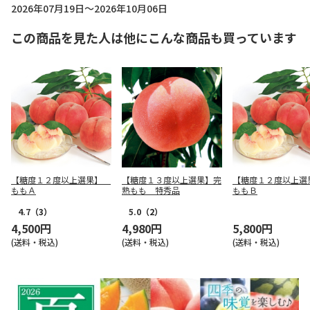
2026年07月19日～2026年10月06日
この商品を見た人は他にこんな商品も買っています
【糖度１２度以上選果】
【糖度１３度以上選果】完
【糖度１２度以上
ももＡ
熟もも 特秀品
ももＢ
4.7
（3）
5.0
（2）
4,500円
4,980円
5,800円
(送料・税込)
(送料・税込)
(送料・税込)