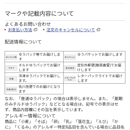
マークや記載内容について
よくあるお問い合わせ
お支払い方法
注文のキャンセルについて
配送情報について
ゆうパック等でお届けしま
ゆうパケットでお届けします
す
チルドゆうパックでお届け
定形外郵便(簡易書留)でお届
します
けします
冷凍ゆうパックでお届けし
レターパックライトでお届け
ます。
します
佐川急便でのお届けとなり
ます
なお、「普通ゆうパック」の場合は表示しません。また、「夏期
のみチルドゆうパック」などとなる場合は、記号での表示はせ
ず、商品内容欄にその旨を表示しています。
アレルギー情報について
商品に「小麦」「そば」「卵」「乳」「落花生」「えび」「か
に」「くるみ」のアレルギー特定8品目を含んでいる場合に品目名