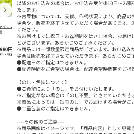
以降のお申込みの場合は、お申込み受付後10日～2週
たします。
※青果物については、天候、作柄状況により、商品の
場合や、販売を終了させていただく場合があります。
ャインマスカット
ＷＥＢ定期便果物コ
ビッグマスクメロ
夏小夏 家庭
ください。
房
ース
ン ２個入
ｋｇ
※お届けまでに祝日・お盆期間をはさむ場合、お届け
4.5
（102）
4.7
（10）
4.6
（25
とがございます。あらかじめご了承ください。
※商品には一部数量限定商品がございます。お申込み
,980円
3,780円
4,150円
3,140円
送料・税込)
(送料・税込)
(送料・税込)
(送料・税込)
場合は販売を終了させていただきます。あらかじめご
●配達日のご指定はできません。
●配達時間をご希望の場合は、配達希望時間帯をご指
【のし・包装について】
●ご希望により「のし」をお付けいたします。
※ご指定がない場合は「のし不要」とさせていただき
※商品によっては「短冊のし」でお届けする場合がご
●二重包装のご指定はできません。
----その他のご注意----
※商品画像はイメージです。「商品内容」として記載