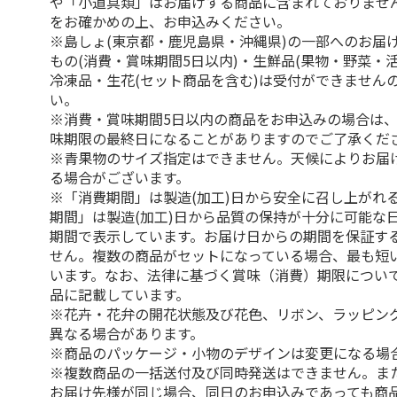
や「小道具類」はお届けする商品に含まれておりませ
をお確かめの上、お申込みください。
※島しょ(東京都・鹿児島県・沖縄県)の一部へのお届
もの(消費・賞味期間5日以内)・生鮮品(果物・野菜・
冷凍品・生花(セット商品を含む)は受付ができません
い。
※消費・賞味期間5日以内の商品をお申込みの場合は
味期限の最終日になることがありますのでご了承くだ
※青果物のサイズ指定はできません。天候によりお届
る場合がございます。
※「消費期間」は製造(加工)日から安全に召し上がれ
期間」は製造(加工)日から品質の保持が十分に可能な
期間で表示しています。お届け日からの期間を保証す
せん。複数の商品がセットになっている場合、最も短
います。なお、法律に基づく賞味（消費）期限につい
品に記載しています。
※花卉・花弁の開花状態及び花色、リボン、ラッピング
異なる場合があります。
※商品のパッケージ・小物のデザインは変更になる場
※複数商品の一括送付及び同時発送はできません。ま
お届け先様が同じ場合、同日のお申込みであっても商