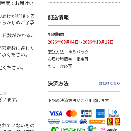
間程度でお届けい
お届けが前後する
配送情報
あらかじめご了承
用 ３
福島県産ふぞろい
訳あり黄桃
シャインマスカッ
桃 川中島白桃
ト Ａ
配送期間
に日数がかかるこ
）
2026年09月04日～2026年10月12日
が限定数に達した
3,400円
3,200円
3,980円
配送方法
ゆうパック
(送料・税込)
(送料・税込)
(送料・税込)
了承ください。
お届け時間帯
指定可
のし
対応可
定ください。
決済方法
詳細はこちら
ます。
ざいます。
下記の決済方法がご利用頂けます。
されていないもの