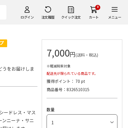
0
ログイン
注文履歴
クイック注文
カート
メニュー
7,000
円
(送料・税込)
※軽減税率対象
どうをお届けしま
配送先が限られている商品です。
獲得ポイント： 70 pt
商品番号
8326510315
数量
Kシードレス・マス
ーンニーナ・サニ