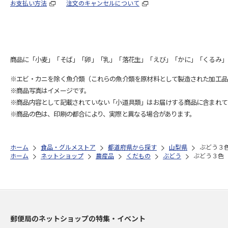
お支払い方法
注文のキャンセルについて
商品に「小麦」「そば」「卵」「乳」「落花生」「えび」「かに」「くるみ」
※エビ・カニを除く魚介類（これらの魚介類を原材料として製造された加工品
※商品写真はイメージです。
※商品内容として記載されていない「小道具類」はお届けする商品に含まれて
※商品の色は、印刷の都合により、実際と異なる場合があります。
ホーム
食品・グルメストア
都道府県から探す
山梨県
ぶどう３
ホーム
ネットショップ
農産品
くだもの
ぶどう
ぶどう３色
郵便局のネットショップの特集・イベント