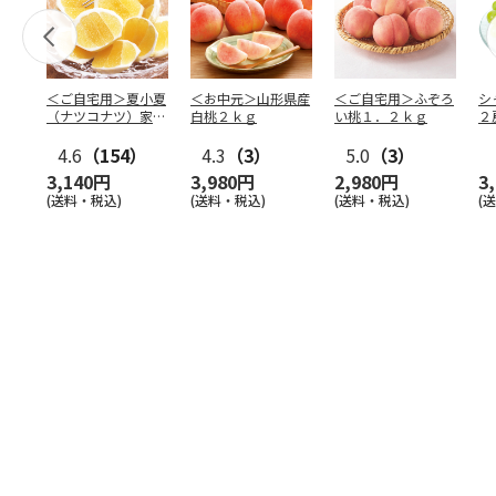
＜ご自宅用＞夏小夏
＜お中元＞山形県産
＜ご自宅用＞ふぞろ
シ
（ナツコナツ）家庭
白桃２ｋｇ
い桃１．２ｋｇ
２
用３ｋｇ
4.6
（154）
4.3
（3）
5.0
（3）
3,140円
3,980円
2,980円
3
(送料・税込)
(送料・税込)
(送料・税込)
(