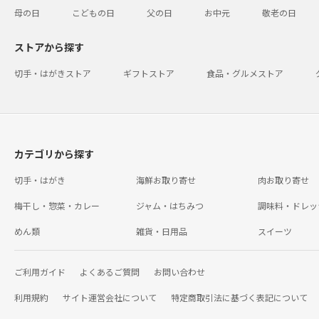
母の日
こどもの日
父の日
お中元
敬老の日
ストアから探す
切手・はがきストア
ギフトストア
食品・グルメストア
カテゴリから探す
切手・はがき
海鮮お取り寄せ
肉お取り寄せ
梅干し・惣菜・カレー
ジャム・はちみつ
調味料・ドレッ
めん類
雑貨・日用品
スイーツ
ご利用ガイド
よくあるご質問
お問い合わせ
利用規約
サイト運営会社について
特定商取引法に基づく表記について