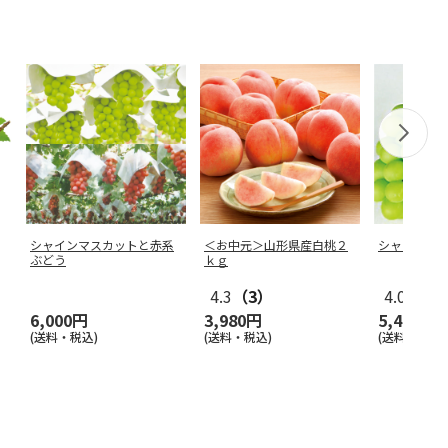
シャインマスカットと赤系
＜お中元＞山形県産白桃２
シャインマ
ぶどう
ｋｇ
4.3
（3）
4.0
（1）
6,000円
3,980円
5,400円
(送料・税込)
(送料・税込)
(送料・税込)