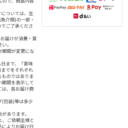
んので、商品内容
けについては、生
活魚介類)の一部・
のでご了承くださ
、お届けが消費・賞
さい。
け期間が変更にな
る日まで、「賞味
日までをそれぞれ
るものではありま
い期間を表示して
ては、各お届け商
(包装)等は多少
合があります。
た、ご依頼主様と
品によりお届け日