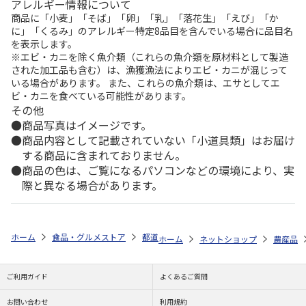
アレルギー情報について
商品に「小麦」「そば」「卵」「乳」「落花生」「えび」「か
に」「くるみ」のアレルギー特定8品目を含んでいる場合に品目名
を表示します。
※エビ・カニを除く魚介類（これらの魚介類を原材料として製造
された加工品も含む）は、漁獲漁法によりエビ・カニが混じって
いる場合があります。 また、これらの魚介類は、エサとしてエ
ビ・カニを食べている可能性があります。
その他
商品写真はイメージです。
商品内容として記載されていない「小道具類」はお届け
する商品に含まれておりません。
商品の色は、ご覧になるパソコンなどの環境により、実
際と異なる場合があります。
ホーム
食品・グルメストア
都道府県から探す
山梨県
シャインマ
ホーム
ネットショップ
農産品
ご利用ガイド
よくあるご質問
お問い合わせ
利用規約