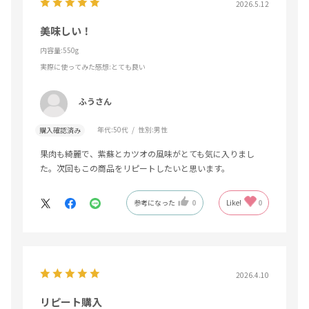
2026.5.12
美味しい！
内容量:550g
実際に使ってみた感想
:とても良い
ふうさん
年代:
50代
性別:
男性
購入確認済み
果肉も綺麗で、紫蘇とカツオの風味がとても気に入りまし
た。次回もこの商品をリピートしたいと思います。
参考になった
0
Like!
0
2026.4.10
リピート購入