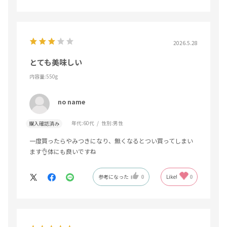
2026.5.28
とても美味しい
内容量:550g
no name
年代:
60代
性別:
男性
購入確認済み
一度買ったらやみつきになり、無くなるとつい買ってしまい
ます👌体にも良いですね
参考になった
0
Like!
0