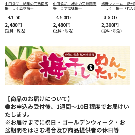
中田食品 紀州の完熟南高
中田食品 紀州の完熟南高
熊野ファーム 紀州
梅 しそ風味梅干
梅 うす塩味梅干
「しそ」梅干（れん
入）
4.7
（6）
4.9
（57）
5.0
（1）
2,480円
2,480円
2,300円
(送料・税込)
(送料・税込)
(送料・税込)
【商品のお届けについて】
●お申込み受付後、1週間～10日程度でお届けい
たします。
※お届けまでに祝日・ゴールデンウィーク・お
盆期間をはさむ場合及び商品提供者の休日等