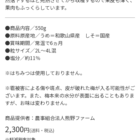
然落下するほど完熟させてから収穫するので果皮も薄く、
果肉もふっくらしています。
●商品内容／550g
●原料原産地／うめ＝和歌山県産 しそ＝国産
●賞味期間／常温で6ヵ月
●粒サイズ／2L～4L混
●塩分／約11％
※はちみつは使用しておりません。
※雹被害による傷や斑点、皮が破れた梅が入る可能性がご
ざいます。また、梅本来の水分が表面に出ることもありま
すが、お味は変わりません。
商品提供者：農事組合法人熊野ファーム
2,300
円
(送料・税込)
※軽減税率対象