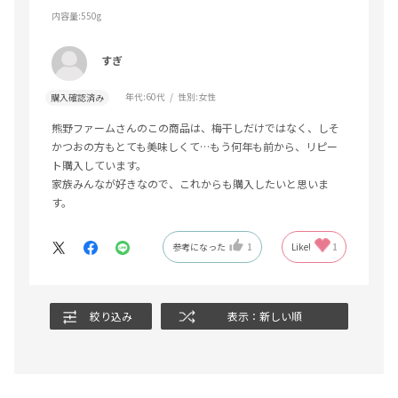
内容量:550g
すぎ
年代:
60代
性別:
女性
購入確認済み
熊野ファームさんのこの商品は、梅干しだけではなく、しそ
かつおの方もとても美味しくて…もう何年も前から、リピー
ト購入しています。
家族みんなが好きなので、これからも購入したいと思いま
す。
参考になった
1
Like!
1
絞り込み
表示：新しい順