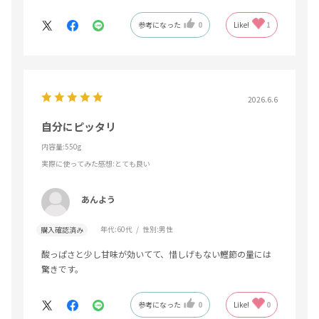
参考になった
0
Like!
1
2026.6.6
自分にピッタリ
内容量:550g
実際に使ってみた感想
:とても良い
あんよう
年代:
60代
性別:
男性
購入確認済み
酸っぱさと少し甘味が効いてて、惜しげもない鰹節の量には
驚きです。
参考になった
0
Like!
0