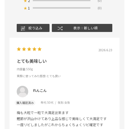
★
2
(0)
★
1
(0)
絞り込み
表示：新しい順
2026.6.23
とても美味しい
内容量:550g
実際に使ってみた感想
:とても良い
れんこん
年代:
50代
性別:
女性
購入確認済み
梅も大粒で一粒で大満足出来ます
鰹節が沢山かけてあり上品な感じで美味しくて大満足です
一度リビしましたがこれからちょくちょくリビ確定です