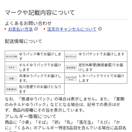
マークや記載内容について
よくあるお問い合わせ
お支払い方法
注文のキャンセルについて
配送情報について
ゆうパック等でお届けしま
ゆうパケットでお届けします
す
チルドゆうパックでお届け
定形外郵便(簡易書留)でお届
します
けします
冷凍ゆうパックでお届けし
レターパックライトでお届け
ます。
します
佐川急便でのお届けとなり
ます
なお、「普通ゆうパック」の場合は表示しません。また、「夏期
のみチルドゆうパック」などとなる場合は、記号での表示はせ
ず、商品内容欄にその旨を表示しています。
アレルギー情報について
商品に「小麦」「そば」「卵」「乳」「落花生」「えび」「か
に」「くるみ」のアレルギー特定8品目を含んでいる場合に品目名