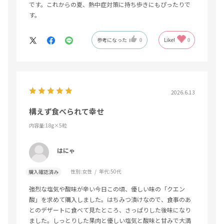
です。これからの夏、熱中症対策に持ち歩きにもぴったりで
す。
参考になった
0
Like!
0
2026.6.13
構えず食べられて幸せ
内容量:18g×5粒
はにゃ
性別:
女性
年代:
50代
購入確認済み
強烈な塩気や酸味が辛い今日この頃、優しい味の「クエン
酸」を求めて購入しました。はちみつ漬けなので、食事のあ
とのデザートに食べて見たところ、さっぱりした後味になり
ました。しっとりした果肉と優しい塩気と酸味と甘みで大満