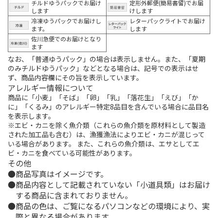
チルドゆうパックでお届け
定形外郵便(簡易書留)でお届
します
けします
冷凍ゆうパックでお届けし
レターパックライトでお届け
ます。
します
佐川急便でのお届けとなり
ます
なお、「普通ゆうパック」の場合は表示しません。また、「夏期
のみチルドゆうパック」などとなる場合は、記号での表示はせ
ず、商品内容欄にその旨を表示しています。
アレルギー情報について
商品に「小麦」「そば」「卵」「乳」「落花生」「えび」「か
に」「くるみ」のアレルギー特定8品目を含んでいる場合に品目名
を表示します。
※エビ・カニを除く魚介類（これらの魚介類を原材料として製造
された加工品も含む）は、漁獲漁法によりエビ・カニが混じって
いる場合があります。 また、これらの魚介類は、エサとしてエ
ビ・カニを食べている可能性があります。
その他
商品写真はイメージです。
商品内容として記載されていない「小道具類」はお届け
する商品に含まれておりません。
商品の色は、ご覧になるパソコンなどの環境により、実
際と異なる場合があります。