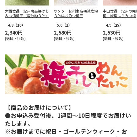
大西食品 紀州南高梅はち
ウメタ 紀州南高梅減塩約
中田食品 紀州の完
みつ漬梅干（塩分約３％）
３％はちみつ梅干
梅 減塩はちみつ梅
4.8
（10）
5.0
（1）
4.9
（25）
2,340円
2,580円
2,530円
(送料・税込)
(送料・税込)
(送料・税込)
【商品のお届けについて】
●お申込み受付後、1週間～10日程度でお届けい
たします。
※お届けまでに祝日・ゴールデンウィーク・お