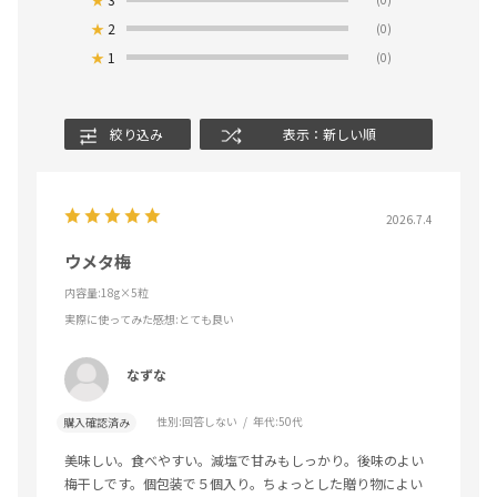
★
2
(0)
★
1
(0)
絞り込み
表示：新しい順
2026.7.4
ウメタ梅
内容量:18g×5粒
実際に使ってみた感想
:とても良い
なずな
性別:
回答しない
年代:
50代
購入確認済み
美味しい。食べやすい。減塩で甘みもしっかり。後味のよい
梅干しです。個包装で５個入り。ちょっとした贈り物によい