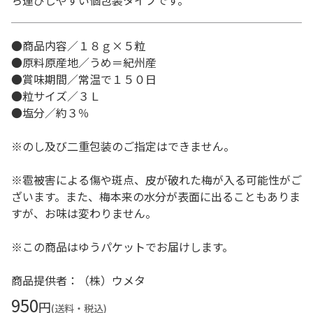
ち運びしやすい個包装タイプです。
●商品内容／１８ｇ×５粒
●原料原産地／うめ＝紀州産
●賞味期間／常温で１５０日
●粒サイズ／３Ｌ
●塩分／約３％
※のし及び二重包装のご指定はできません。
※雹被害による傷や斑点、皮が破れた梅が入る可能性がご
ざいます。また、梅本来の水分が表面に出ることもありま
すが、お味は変わりません。
※この商品はゆうパケットでお届けします。
商品提供者：（株）ウメタ
950
円
(送料・税込)