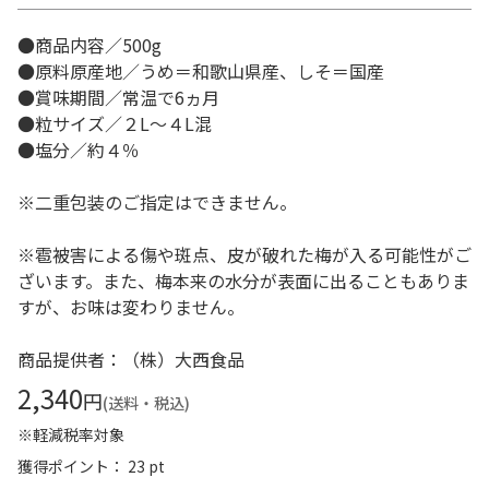
●商品内容／500g
●原料原産地／うめ＝和歌山県産、しそ＝国産
●賞味期間／常温で6ヵ月
●粒サイズ／２L～４L混
●塩分／約４％
※二重包装のご指定はできません。
※雹被害による傷や斑点、皮が破れた梅が入る可能性がご
ざいます。また、梅本来の水分が表面に出ることもありま
すが、お味は変わりません。
商品提供者：（株）大西食品
2,340
円
(送料・税込)
※軽減税率対象
獲得ポイント： 23 pt