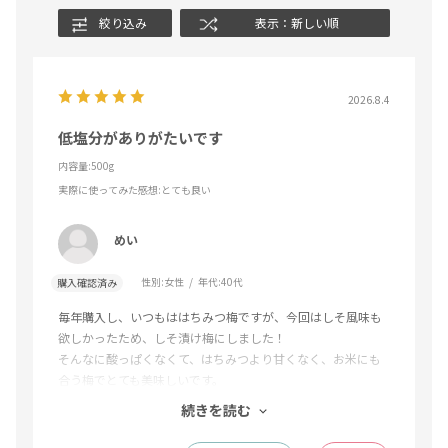
絞り込み
表示：新しい順
2026.8.4
低塩分がありがたいです
内容量:500g
実際に使ってみた感想
:とても良い
めい
性別:
女性
年代:
40代
購入確認済み
毎年購入し、いつもははちみつ梅ですが、今回はしそ風味も
欲しかったため、しそ漬け梅にしました！
そんなに酸っぱくなくて、はちみつより甘くなく、お米にも
合う梅でとても美味しいです。
スーパー等店頭で塩分4%を探すのはなかなか大変なので、こ
続きを読む
うやって購入できるのは、とてもありがたいです。