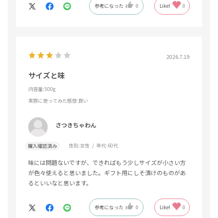
参考になった
0
Like!
0
2026.7.19
サイズと味
内容量:500g
実際に使ってみた感想
:良い
さつきちゃわん
性別:
女性
年代:
60代
購入確認済み
味には問題ないですが、できればもう少しサイズが小さい方
が色々使えると思いました。ギフト用にしそ漬けのものがあ
るといいなと思います。
参考になった
0
Like!
0