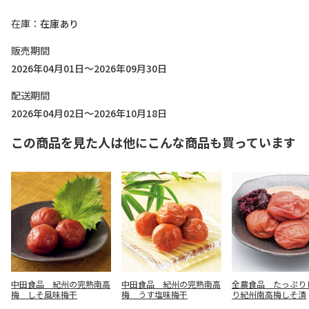
在庫
在庫あり
販売期間
2026年04月01日～2026年09月30日
配送期間
2026年04月02日～2026年10月18日
この商品を見た人は他にこんな商品も買っています
中田食品 紀州の完熟南高
中田食品 紀州の完熟南高
全農食品 たっぷり
梅 しそ風味梅干
梅 うす塩味梅干
り紀州南高梅しそ漬