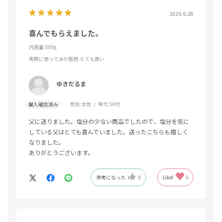
2026.6.28
喜んでもらえました。
内容量:500g
実際に使ってみた感想
:とても良い
ゆきだるま
性別:
女性
年代:
50代
購入確認済み
父に送りました。塩分の少ない商品でしたので、塩分を気に
している父はとても喜んでいました。送ったこちらも嬉しく
なりました。
ありがとうございます。
参考になった
0
Like!
0