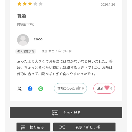
2026.4.26
普通
内容量:500g
coco
性別:
女性
年代:
60代
購入確認済み
思ったより大きくてお弁当には向かないなと思いました。普
段、ちょっと食べたい時にも躊躇する大きさでした。お味は
好みに合って、酸っぱすぎず食べやすかったです。
参考になった
0
Like!
0
もっと見る
絞り込み
表示：新しい順