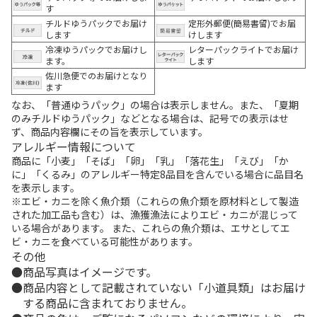
す
チルドゆうパックでお届け
定形外郵便(簡易書留)でお届
します
けします
冷凍ゆうパックでお届けし
レターパックライトでお届け
ます。
します
佐川急便でのお届けとなり
ます
なお、「普通ゆうパック」の場合は表示しません。また、「夏期
のみチルドゆうパック」などとなる場合は、記号での表示はせ
ず、商品内容欄にその旨を表示しています。
アレルギー情報について
商品に「小麦」「そば」「卵」「乳」「落花生」「えび」「か
に」「くるみ」のアレルギー特定8品目を含んでいる場合に品目名
を表示します。
※エビ・カニを除く魚介類（これらの魚介類を原材料として製造
された加工品も含む）は、漁獲漁法によりエビ・カニが混じって
いる場合があります。 また、これらの魚介類は、エサとしてエ
ビ・カニを食べている可能性があります。
その他
商品写真はイメージです。
商品内容として記載されていない「小道具類」はお届け
する商品に含まれておりません。