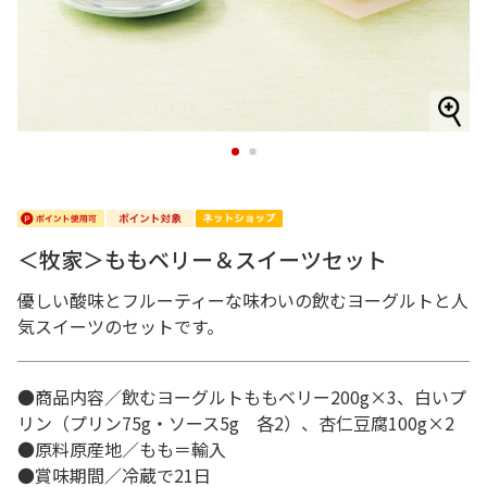
1
2
＜牧家＞ももベリー＆スイーツセット
優しい酸味とフルーティーな味わいの飲むヨーグルトと人
気スイーツのセットです。
●商品内容／飲むヨーグルトももベリー200g×3、白いプ
リン（プリン75g・ソース5g 各2）、杏仁豆腐100g×2
●原料原産地／もも＝輸入
●賞味期間／冷蔵で21日