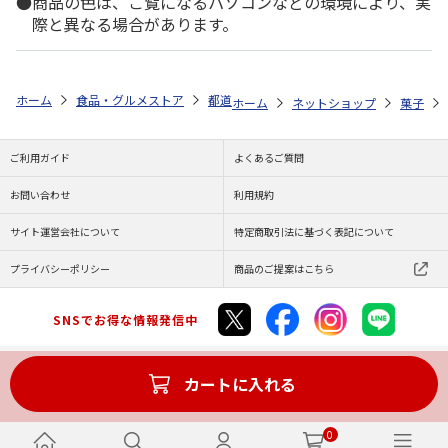
商品の色は、ご覧になるパソコンなどの環境により、実
際と異なる場合があります。
ホーム
食品・グルメストア
都道府県から探す
北海道
＜牧家＞も
ホーム
ネットショップ
菓子
ご利用ガイド
よくあるご質問
お問い合わせ
利用規約
サイト運営会社について
特定商取引法に基づく表記について
プライバシーポリシー
商品のご提案はこちら
SNSでお得な情報発信中
カートに入れる
Copyright (C) JAPAN POST Co.,Ltd. All Rights Reserved.
0