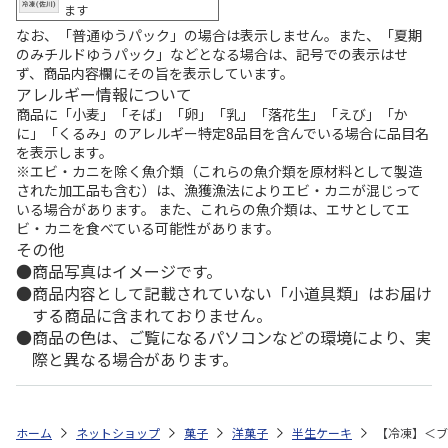
ます
なお、「普通ゆうパック」の場合は表示しません。また、「夏期
のみチルドゆうパック」などとなる場合は、記号での表示はせ
ず、商品内容欄にその旨を表示しています。
アレルギー情報について
商品に「小麦」「そば」「卵」「乳」「落花生」「えび」「か
に」「くるみ」のアレルギー特定8品目を含んでいる場合に品目名
を表示します。
※エビ・カニを除く魚介類（これらの魚介類を原材料として製造
された加工品も含む）は、漁獲漁法によりエビ・カニが混じって
いる場合があります。 また、これらの魚介類は、エサとしてエ
ビ・カニを食べている可能性があります。
その他
商品写真はイメージです。
商品内容として記載されていない「小道具類」はお届け
する商品に含まれておりません。
商品の色は、ご覧になるパソコンなどの環境により、実
際と異なる場合があります。
ホーム
ネットショップ
菓子
洋菓子
半生ケーキ
【冷凍】＜ブ