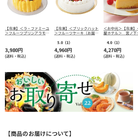
【冷凍】＜ラ・ファミーユ
【冷凍】＜ブリックハット
＜お中元＞【冷凍】
＞フルーツプリンアラモー
＞フルーツケーキ（お誕生
屋ホテル＞ 宮ノ下
ド
日用）
ケーキ
5.0
（1）
4.0
（1）
3,980円
4,960円
4,270円
(送料・税込)
(送料・税込)
(送料・税込)
【商品のお届けについて】