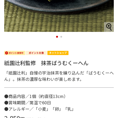
1
2
祇園辻利監修 抹茶ばうむくーへん
「祇園辻利」自慢の宇治抹茶を練り込んだ「ばうむくーへ
ん」。抹茶の濃厚な味わいが楽しめます。
●商品内容／1個（約直径13cm）
●賞味期間／常温で60日
●アレルギー／「小麦」「卵」「乳」