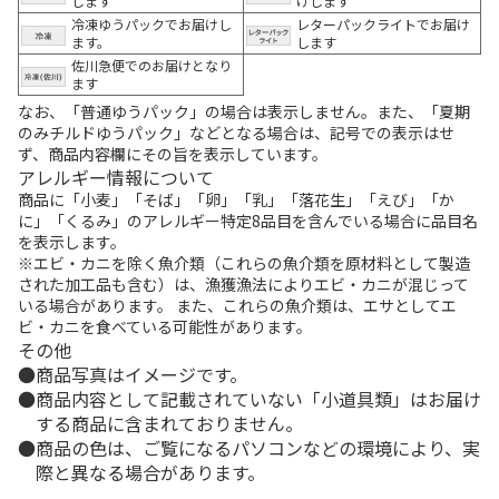
します
けします
冷凍ゆうパックでお届けし
レターパックライトでお届け
ます。
します
佐川急便でのお届けとなり
ます
なお、「普通ゆうパック」の場合は表示しません。また、「夏期
のみチルドゆうパック」などとなる場合は、記号での表示はせ
ず、商品内容欄にその旨を表示しています。
アレルギー情報について
商品に「小麦」「そば」「卵」「乳」「落花生」「えび」「か
に」「くるみ」のアレルギー特定8品目を含んでいる場合に品目名
を表示します。
※エビ・カニを除く魚介類（これらの魚介類を原材料として製造
された加工品も含む）は、漁獲漁法によりエビ・カニが混じって
いる場合があります。 また、これらの魚介類は、エサとしてエ
ビ・カニを食べている可能性があります。
その他
商品写真はイメージです。
商品内容として記載されていない「小道具類」はお届け
する商品に含まれておりません。
商品の色は、ご覧になるパソコンなどの環境により、実
際と異なる場合があります。