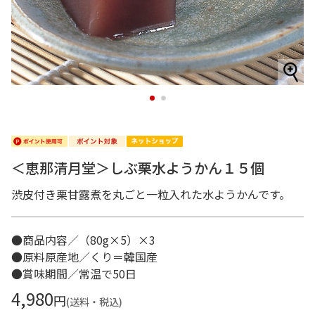
1
2
＜恵那清月堂＞しぶ栗水ようかん１５個
渋皮付き栗甘露煮を丸ごと一粒入れた水ようかんです。
●商品内容／（80g×5）×3
●原料原産地／くり＝韓国産
●賞味期間／常温で50日
4,980
円
(送料・税込)