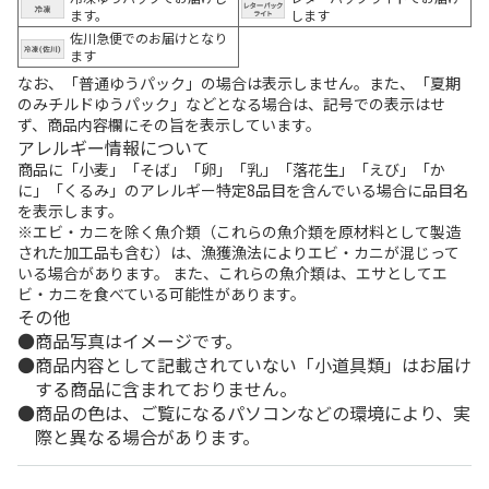
ます。
します
佐川急便でのお届けとなり
ます
なお、「普通ゆうパック」の場合は表示しません。また、「夏期
のみチルドゆうパック」などとなる場合は、記号での表示はせ
ず、商品内容欄にその旨を表示しています。
アレルギー情報について
商品に「小麦」「そば」「卵」「乳」「落花生」「えび」「か
に」「くるみ」のアレルギー特定8品目を含んでいる場合に品目名
を表示します。
※エビ・カニを除く魚介類（これらの魚介類を原材料として製造
された加工品も含む）は、漁獲漁法によりエビ・カニが混じって
いる場合があります。 また、これらの魚介類は、エサとしてエ
ビ・カニを食べている可能性があります。
その他
商品写真はイメージです。
商品内容として記載されていない「小道具類」はお届け
する商品に含まれておりません。
商品の色は、ご覧になるパソコンなどの環境により、実
際と異なる場合があります。